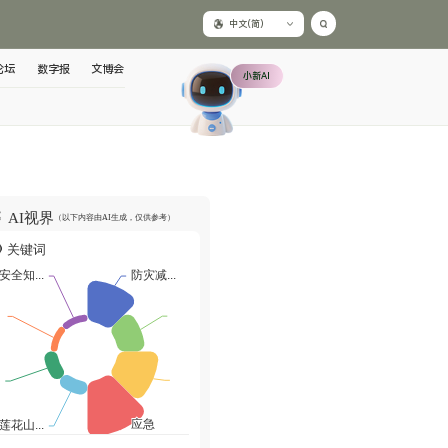
中文(简)
论坛
数字报
文博会
小新AI
AI视界
（以下内容由AI生成，仅供参考）
关键词