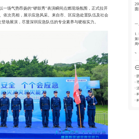
二
2
以一场气势昂扬的“锣鼓秀”表演瞬间点燃现场氛围，正式拉开
面
1
、依次亮相，展示应急风采。来自市、区应急处置队伍及社会
队
依次登场展演，尽显深圳应急队伍的专业素养与硬核实力。
一
2
操
1
第
3
周
亮
2
市
三
部
导
1
等
3
急
2
力
升
二
1
鼓
力
2
操