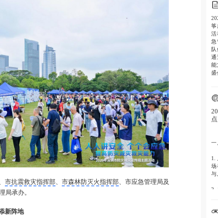
2
筝
活
急
队
通
能
盛
2
点
一
1
场
与
、
市抗震救灾指挥部
、
市森林防灭火指挥部
、市应急管理局及
2
理局承办。
强
添新阵地