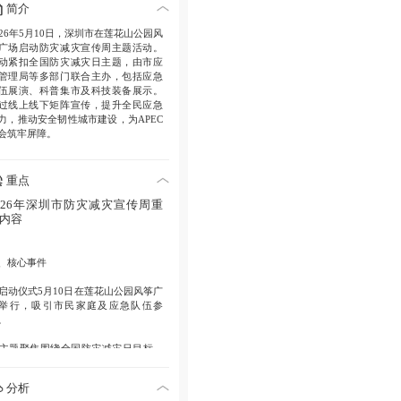
简介
026年5月10日，深圳市在莲花山公园风
广场启动防灾减灾宣传周主题活动。
动紧扣全国防灾减灾日主题，由市应
管理局等多部门联合主办，包括应急
伍展演、科普集市及科技装备展示。
过线上线下矩阵宣传，提升全民应急
力，推动安全韧性城市建设，为APEC
会筑牢屏障。
重点
026年深圳市防灾减灾宣传周重
内容
、核心事件
. 启动仪式5月10日在莲花山公园风筝广
举行，吸引市民家庭及应急队伍参
。
. 主题聚焦围绕全国防灾减灾日目标，
调提高防灾减灾救灾能力。
分析