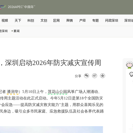
2026APEC“中国年”
视频
天下
科创
文创
区网
舆情
产经
专题
问政深圳
深圳
政深圳
要闻
，深圳启动2026年防灾减灾宣传周
分享
记者
潘润华
）5月10日上午，
莲花山公园
风筝广场人潮涌动、
宣传周主题活动在此正式启动。今年5月12日是第18个全国防灾
个会应急——提高防灾减灾救灾能力”主题，用群众喜闻乐见的
民身边，吸引众多市民家庭、应急救援队伍及社会各界代表踊