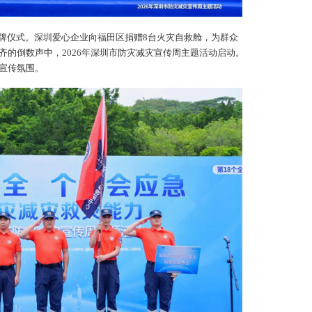
害
学
牌仪式。深圳爱心企业向福田区捐赠8台火灾自救舱，为群众
3
齐的倒数声中，2026年深圳市防灾减灾宣传周主题活动启动。
狗
特
宣传氛围。
三
1
园
地
2
演
答
四
1
对
安
2
与
能