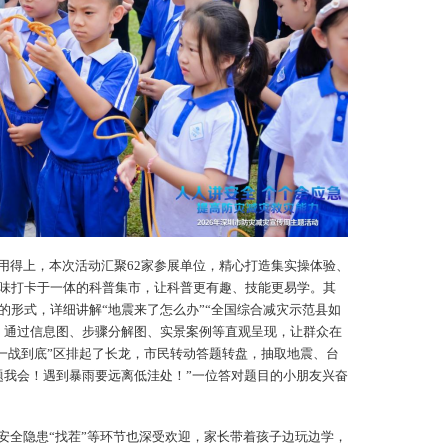
用得上，本次活动汇聚62家参展单位，精心打造集实操体验、
味打卡于一体的科普集市，让科普更有趣、技能更易学。其
的形式，详细讲解“地震来了怎么办”“全国综合减灾示范县如
，通过信息图、步骤分解图、实景案例等直观呈现，让群众在
·一战到底”区排起了长龙，市民转动答题转盘，抽取地震、台
题我会！遇到暴雨要远离低洼处！”一位答对题目的小朋友兴奋
安全隐患“找茬”等环节也深受欢迎，家长带着孩子边玩边学，