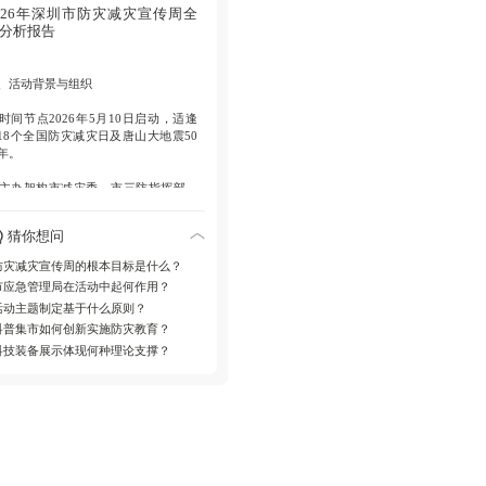
、关键环节
026年深圳市防灾减灾宣传周全
分析报告
. 队伍展演罗湖区应急处置大队等20支
伍展示专业素养。
、活动背景与组织
. 互动体验心肺复苏、灭火器使用等实
区人气高涨，市民现场学习技能。
. 时间节点2026年5月10日启动，适逢
18个全国防灾减灾日及唐山大地震50
. 科技展示防灾科技装备如救援机器狗
年。
相，体现科技对城市安全的保障。
. 主办架构市减灾委、市三防指挥部、
抗震救灾指挥部、市森林防灭火指挥
、长期影响
、市应急管理局与福田区政府联合主
猜你想问
，福田区应急管理局具体承办。
. 宣传覆盖通过地标灯光秀、知识竞答
扩大影响，传遍城市角落。
防灾减灾宣传周的根本目标是什么？
. 主题阐释以“人人讲安全，个个会应
市应急管理局在活动中起何作用？
”为核心，聚焦提高防灾减灾救灾能
. 城市韧性针对台风、暴雨等风险，提
活动主题制定基于什么原则？
。
应急能力守护千家万户平安。
科普集市如何创新实施防灾教育？
科技装备展示体现何种理论支撑？
、活动内容详述
. 启动仪式亮点罗湖区应急处置大队锣
秀开场，20支应急队伍展演专业实
；公益捐赠环节接收8台火灾自救舱。
. 科普互动设计62家单位设五大区—实
区教心肺复苏等技能、展板区图解灾