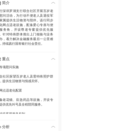
简介
行深圳罗湖支行联合社区开展百岁老
慰问活动，为行动不便老人及退役军
家属提供生活物资与陪伴。该行同步
化网点适老设施，配备爱心专座与便
服务角，开设尊老专窗提供优先服
。针对特殊群体推出上门核验与业务
办，着力解决金融服务最后一公里难
，持续践行国有银行社会责任。
重点
. 专项慰问实施
合社区探望百岁老人及需特殊照护群
，提供生活物资与情感关怀。
. 网点适老化配置
备老花镜、应急药品等设施，开设专
提供优先叫号及全程陪同服务。
. 特殊客群服务机制
对行动不便老人建立上门核验与业务
分析
办通道，解决金融服务最后一公里难