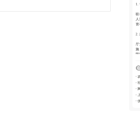
题
1
联
人
资
2
厅
施
限
3
通
延
务