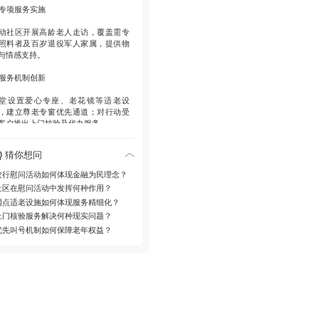
。
. 专项服务实施
动社区开展高龄老人走访，覆盖需专
照料者及百岁退役军人家属，提供物
与情感支持。
. 服务机制创新
堂设置爱心专座、老花镜等适老设
，建立尊老专窗优先通道；对行动受
客户推出上门核验及代办服务。
. 社会价值深化
猜你想问
过解决最后一公里难题，将金融服务
农行慰问活动如何体现金融为民理念？
伸为人文关怀，持续完善老年客群服
社区在慰问活动中发挥何种作用？
矩阵。
网点适老设施如何体现服务精细化？
上门核验服务解决何种现实问题？
优先叫号机制如何保障老年权益？