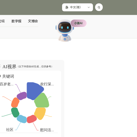
中文(简)
论坛
数字报
文博会
小新AI
AI视界
（以下内容由AI生成，仅供参考）
关键词