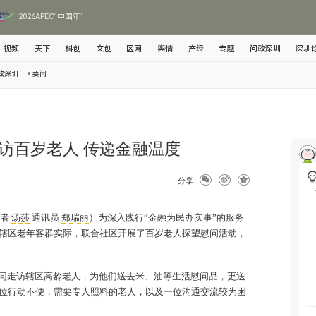
2026APEC“中国年”
视频
天下
科创
文创
区网
舆情
产经
专题
问政深圳
深圳
政深圳
要闻
访百岁老人 传递金融温度
分享
记者
汤莎
通讯员
郑瑞丽
）为深入践行“金融为民办实事”的服务
辖区老年客群实际，联合社区开展了百岁老人探望慰问活动，
同走访辖区高龄老人，为他们送去米、油等生活慰问品，更送
位行动不便，需要专人照料的老人，以及一位沟通交流较为困