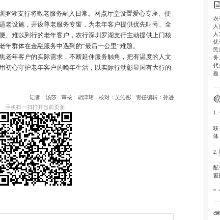
圳罗湖支行将敬老服务融入日常。网点厅堂设置爱心专座、便
农
适老设施，开设尊老服务专窗，为老年客户提供优先叫号、全
人
人
便、难以到行的老年客户，农行深圳罗湖支行主动提供上门核
优
老年群体在金融服务中遇到的“最后一公里”难题。
民
焦老年客户的实际需求，不断延伸服务触角，把有温度的人文
务
代
用初心守护老年客户的晚年生活，以实际行动彰显国有大行的
题
记者：汤莎
审核：胡津玮
校对：吴沁彤
责任编辑：孙逊
手机扫一扫打开当前页面
1
联
体
2
配
窗
3
针
代