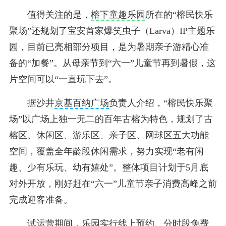
值得关注的是，
榕下童趣乐园
所在的“榕民快乐
聚场”还规划了宝安首家爆笑虫子（Larva）IP主题乐
园，目前已亮相部分项目，是为暑期亲子游精心准
备的“加餐”。从母亲节到“六一”儿童节再到暑假，这
片空间可以“一直玩下去”。
据沙井
京基百纳广场
负责人介绍，“榕民快乐聚
场”以广场上独一无二的百年古榕为特色，规划了古
榕区、休闲区、游乐区、亲子区、网球区五大功能
空间，覆盖全年龄段休闲需求，努力实现“老有闲
趣、少有乐玩、幼有嬉处”。整体项目计划于5月底
对外开放，刚好赶在“六一”儿童节亲子消费高峰之前
完成迎客准备。
试运营期间，乐园实行线上预约、分时段免费