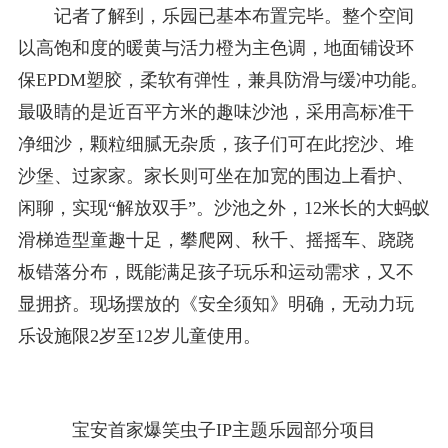
记者了解到，乐园已基本布置完毕。整个空间
以高饱和度的暖黄与活力橙为主色调，地面铺设环
保EPDM塑胶，柔软有弹性，兼具防滑与缓冲功能。
最吸睛的是近百平方米的趣味沙池，采用高标准干
净细沙，颗粒细腻无杂质，孩子们可在此挖沙、堆
沙堡、过家家。家长则可坐在加宽的围边上看护、
闲聊，实现“解放双手”。沙池之外，12米长的大蚂蚁
滑梯造型童趣十足，攀爬网、秋千、摇摇车、跷跷
板错落分布，既能满足孩子玩乐和运动需求，又不
显拥挤。现场摆放的《安全须知》明确，无动力玩
乐设施限2岁至12岁儿童使用。
宝安首家爆笑虫子IP主题乐园部分项目