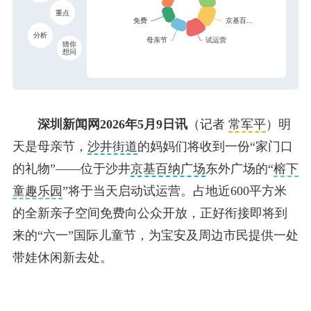
重点
分析
猜你
想问
深圳新闻网2026年5月9日讯
（记者
常军平
）明
天是母亲节，
沙井街道
的妈妈们将收到一份“家门口
的礼物”——位于沙井
京基百纳广场
东外广场的“
榕下
童趣乐园
”将于当天启动试运营。占地近600平方米
的全新亲子空间免费向公众开放，正好衔接即将到
来的“六一”国际儿童节，为宝安及周边市民提供一处
带娃休闲新去处。