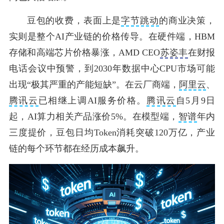
豆包的收费，表面上是
字节跳动
的商业决策，
实则是整个AI产业链的价格传导。在硬件端，HBM
存储和高端芯片价格暴涨，AMD CEO
苏姿丰
在财报
电话会议中预警，到2030年数据中心CPU市场可能
出现“极其严重的产能短缺”。在云厂商端，
阿里云
、
腾讯云
已相继上调AI服务价格。
腾讯云
自5月9日
起，AI算力相关产品涨价5%。在模型端，
智谱
年内
三度提价，豆包日均Token消耗突破120万亿，产业
链的每个环节都在经历成本飙升。