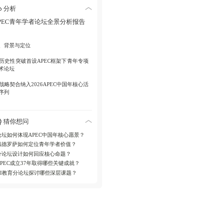
、核心议题设计
分析
. 人工智能重塑产业格局路径
PEC青年学者论坛全景分析报告
. 青年参与区域经济一体化多维模式
、背景与定位
. 技术冲击下教育公平与代际变革
. 历史性突破首设APEC框架下青年专项
. 跨区域气候行动合作机遇
术论坛
. 战略契合纳入2026APEC中国年核心活
、成果特征
序列
. 融合学术思考与行动方案
. 地理坐标香港中文大学（深圳）主会
，前海研究院协办
. 整合各经济体本土经验
猜你想问
. 探索跨区域合作创新路径
论坛如何体现APEC中国年核心愿景？
、架构与参与
佩德罗萨如何定位青年学者价值？
分论坛设计如何回应核心命题？
. 主办机制港中大（深圳）与南开大学
PEC中心联合主办
APEC成立37年取得哪些关键成就？
AI教育分论坛探讨哪些深层课题？
. 代表构成覆盖中国、澳大利亚、智利
13个经济体
. 权威参与APEC秘书处执行主任佩德罗
现场致辞