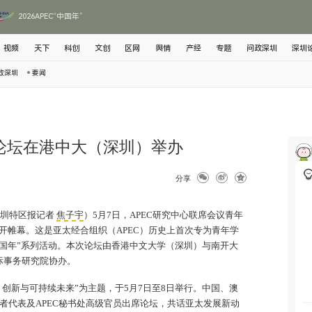
2026APEC“中国年”
视频
天下
科创
文创
区网
舆情
产经
专题
问政深圳
深圳
政深圳
要闻
者论坛在港中大（深圳）举办
分享
深圳特区报记者
焦子宇
）5月7日，APEC研究中心联席会议青年
开帷幕。这是亚太经合组织（APEC）历史上首次专为青年学
中国年”系列活动。本次论坛由香港中文大学（深圳）与南开大
际事务研究院协办。
创新与可持续未来”为主题，于5月7日至8日举行。中国、澳
者代表及APEC秘书处高级官员出席论坛，共话亚太发展新动