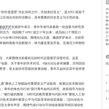
2
国年”的年度愿景“共赴深圳之约，共创美好亚太”，是APEC框架下
在
坛
上区域合作的对话舞台，具有重要的历史意义与示范价值。
青
程
佩德罗萨
在致辞中表示，青年学者代表着新一轮创新与研究浪
持
活力。他回顾了APEC成立37年以来，成员由12个增至21
代
工
61%全球GDP的成就。围绕论坛主题，佩德罗萨表示，当前世
转
有独特视角与创新能力，将为建设更加开放、充满活力和韧性
创
段，大家围绕当前最前沿的时代议题展开深度对话。这是
论
关于创新、关于青年的学术对话。4场分论坛各有侧重，共同回应
界里，亚太如何培育新的发展动能，青年又如何在其中发挥更
一
1
济机遇”聚焦人工智能如何重塑亚太产业格局，探索以技术驱动区
化：青年的角色与行动”探讨青年如何从研究、政策倡导与创业
2
；“被打破的围墙：AI时代的教育重塑与代际冲突”聚焦人工智
3
讨技术浪潮中教育公平与代际变革的深层课题；“迈向绿色与
聚亚太青年声音，围绕气候行动与可持续发展探寻跨区域绿色