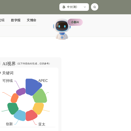
中文(简)
论坛
数字报
文博会
小新AI
AI视界
（以下内容由AI生成，仅供参考）
关键词