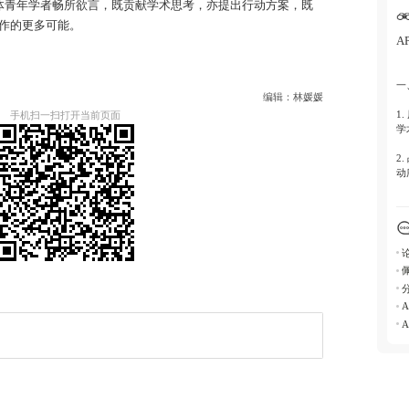
二
体青年学者畅所欲言，既贡献学术思考，亦提出行动方案，既
作的更多可能。
1
A
2
一
3
编辑：林媛媛
1
手机扫一扫打开当前页面
4
学
2
三
动
1
3
场
2
3
二
1
A
2
等
3
萨