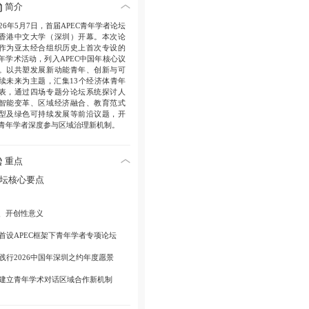
简介
026年5月7日，首届APEC青年学者论坛
香港中文大学（深圳）开幕。本次论
作为亚太经合组织历史上首次专设的
年学术活动，列入APEC中国年核心议
。以共塑发展新动能青年、创新与可
续未来为主题，汇集13个经济体青年
表，通过四场专题分论坛系统探讨人
智能变革、区域经济融合、教育范式
型及绿色可持续发展等前沿议题，开
青年学者深度参与区域治理新机制。
重点
坛核心要点
、开创性意义
. 首设APEC框架下青年学者专项论坛
. 践行2026中国年深圳之约年度愿景
. 建立青年学术对话区域合作新机制