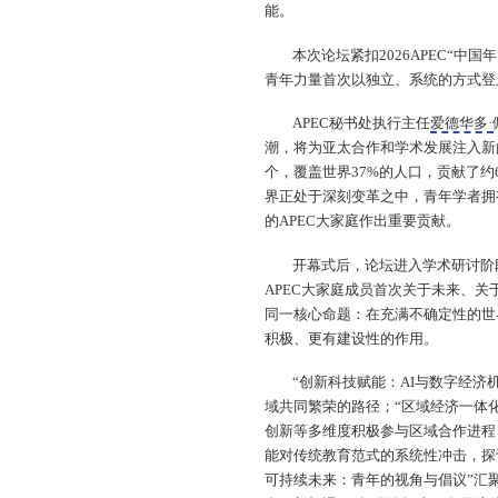
能。
本次论坛紧扣2026APEC“中
青年力量首次以独立、系统的方式登
APEC秘书处执行主任
爱德华多·
潮，将为亚太合作和学术发展注入新的
个，覆盖世界37%的人口，贡献了约
界正处于深刻变革之中，青年学者拥
的APEC大家庭作出重要贡献。
开幕式后，论坛进入学术研讨阶
APEC大家庭成员首次关于未来、
同一核心命题：在充满不确定性的世
积极、更有建设性的作用。
“创新科技赋能：AI与数字经
域共同繁荣的路径；“区域经济一体
创新等多维度积极参与区域合作进程
能对传统教育范式的系统性冲击，探
可持续未来：青年的视角与倡议”汇