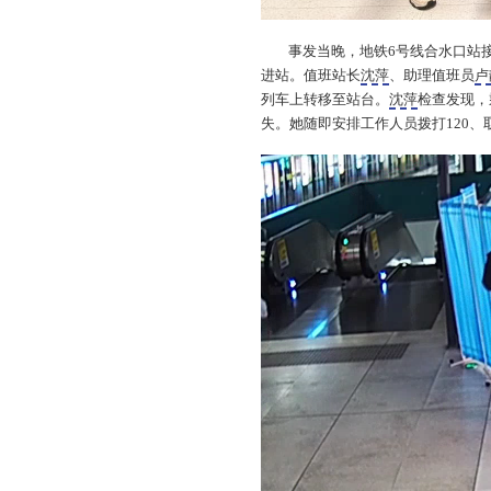
事发当晚，地铁6号线合水口站
进站。值班站长
沈萍
、助理值班员
卢
列车上转移至站台。
沈萍
检查发现，
失。她随即安排工作人员拨打120、