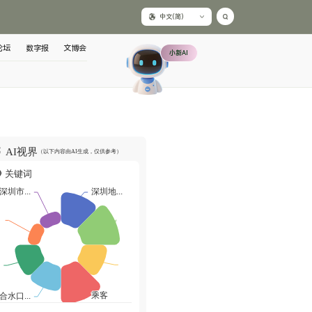
中文(简)
论坛
数字报
文博会
小新AI
AI视界
（以下内容由AI生成，仅供参考）
关键词