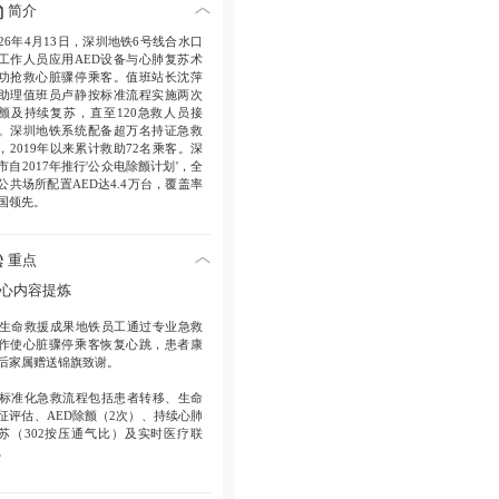
简介
026年4月13日，深圳地铁6号线合水口
工作人员应用AED设备与心肺复苏术
功抢救心脏骤停乘客。值班站长沈萍
助理值班员卢静按标准流程实施两次
颤及持续复苏，直至120急救人员接
。深圳地铁系统配备超万名持证急救
，2019年以来累计救助72名乘客。深
市自2017年推行'公众电除颤计划'，全
公共场所配置AED达4.4万台，覆盖率
国领先。
重点
心内容提炼
生命救援成果
地铁员工通过专业急救
作使心脏骤停乘客恢复心跳，患者康
后家属赠送锦旗致谢。
标准化急救流程
包括患者转移、生命
征评估、AED除颤（2次）、持续心肺
苏（302按压通气比）及实时医疗联
。
企业应急能力
深圳地铁建立全员急救