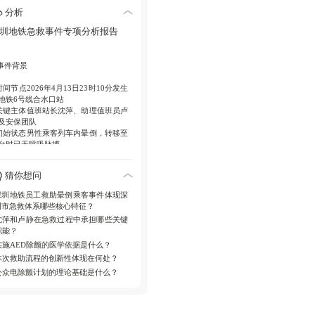
训机制，2026年内已成功实施5次救
分析
。
圳地铁急救事件专项分析报告
城市安全建设
深圳市AED设备覆盖地
、机场、高校等公共场所，配套初级
护员认证体系。
 事件背景
时间节点
2026年4月13日23时10分发生
地铁6号线合水口站
关键主体
值班站长沈萍、助理值班员卢
及安保团队
初始状态
男性乘客列车内晕倒，转移至
台时已无呼吸脉搏
 急救实施流程
猜你想问
应急响应
行车调度系统提前预警，工作
深圳地铁员工救助晕倒乘客事件体现深
员携AED与隔离屏风就位
圳市急救体系哪些核心特征？
技术应用
沈萍和卢静在急救过程中承担哪些关键
 首次除颤AED检测室颤心律后立即实施
职能？
 持续复苏双人轮换执行302按压通气比
实施AED除颤的医学依据是什么？
环
 二次除颤间隔2分钟再次电击
本次救助流程的创新性体现在何处？
医疗衔接
实时向120反馈生命体征，急
公众电除颤计划的理论基础是什么？
人员抵达时已恢复心跳
 制度保障体系