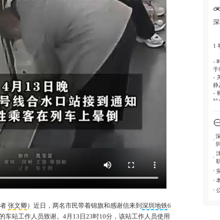
培
助
深
4.
铁
救
1
-
于
-
静
-
站
2
-
人
-
-
-
循
-
-
救
记者
张文卿
）近日，两名市民带着锦旗和感谢信来到
深圳地铁
6
3
车站工作人员致谢。4月13日23时10分，该站工作人员使用