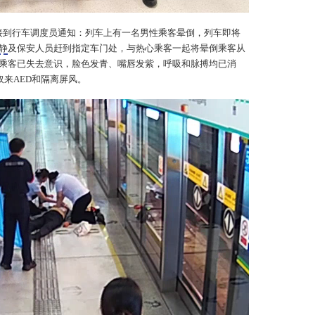
接到行车调度员通知：列车上有一名男性乘客晕倒，列车即将
静
及保安人员赶到指定车门处，与热心乘客一起将晕倒乘客从
乘客已失去意识，脸色发青、嘴唇发紫，呼吸和脉搏均已消
取来AED和隔离屏风。