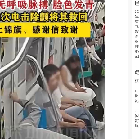
2
站
成
与
除
管
员
圳
市
全
核
1.
操
复
2.
体
复
动
3.