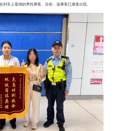
-
名在列车上晕倒的男性乘客。目前，该乘客已康复出院。
2
-
心
-
作
4
-
划
-
机
-
首