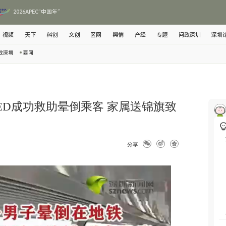
2026APEC“中国年”
视频
天下
科创
文创
区网
舆情
产经
专题
问政深圳
深圳
政深圳
要闻
ED成功救助晕倒乘客 家属送锦旗致
分享