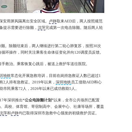
保安用屏风隔离出安全区域。
卢静
取来AED后，两人按照规范
备提示需要进行除颤，
沈萍
完成第一次电击除颤。随后两人轮
除颤。除颤结束后，两人继续进行第二轮心肺复苏，按照30次
奏循环操作，同时关注乘客生命体征变化并向120调度员反馈。
场接手救治。乘客恢复心跳后，被送上救护车送往医院。
圳地铁
常态化开展急救培训，目前在岗持急救证人数已超过1
2人持有急救证。2019年以来，
深圳地铁
员工借助AED和心
市民乘客72人，2026年以来已成功救助5人。
17年深圳推出
“公众电除颤计划”
以来，全市公共场所已配置
场、高校、体育馆、寄宿制高中、会展中心、社康等场所，覆盖
沈萍
和
卢静
均已取得深圳市急救中心颁发的初级救护员证。