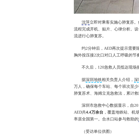
沈萍
立即对乘客实施心肺复苏。
流程完成开机、贴片、心律分析。设
流进行心肺复苏。
约2分钟后，AED再次提示需要
胸外按压接2次口对口人工呼吸的节
不久后，120急救人员抵达现
据
深圳地铁
相关负责人介绍，
深
万人，确保每个车站、每个班次至少有
肺复苏术、海姆立克急救法，累计救助
深圳市急救中心数据显示，自20
AED共
4.4万余台
，覆盖地铁站、机
率居全国第一。合水口站参与救助的
（受访单位供图）