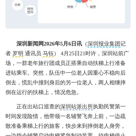
分析
猜你
想问
深圳新闻网2026年5月6日讯
（
深圳报业集团
记
者
罗明
通讯员
马钰
） 4月25日21时许，深圳站前广
场，一群老年旅行团成员正搭乘自动扶梯上行准备
进站乘车。突然，队伍中一位老人因重心不稳向后
倒去，慌乱中撞到身后的另一位老人，两人相继摔
倒在运行的扶梯上，情况危急。
正在出站口巡查的
深圳站派出所
执勤民警第一
时间发现险情，他带领一名辅警飞奔上前，一边疏
散准备乘梯上行的旅客，快步来到摔倒老人身旁，
一边指令辅警启动电梯紧急制动装置。待电梯停止