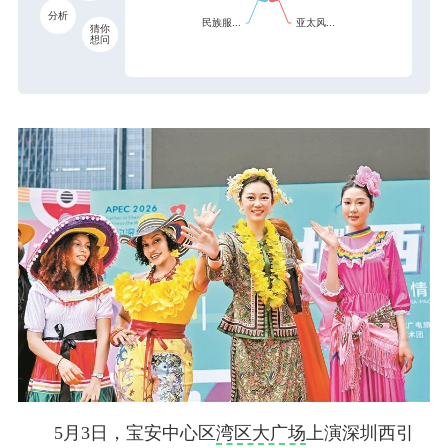
分析
猜你
想问
5月3日，宝安中心区
湾区大广场
上演深圳西引