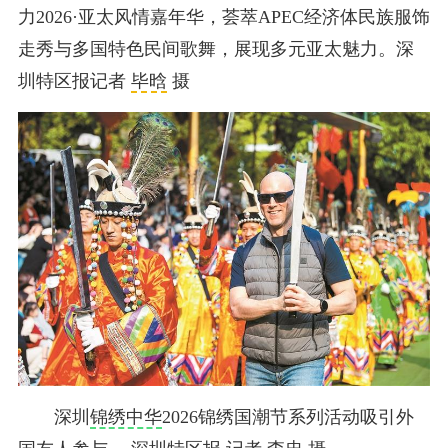
力2026·亚太风情嘉年华，荟萃APEC经济体民族服饰
走秀与多国特色民间歌舞，展现多元亚太魅力。深
圳特区报记者
毕晗
摄
深圳
锦绣中华
2026锦绣国潮节系列活动吸引外