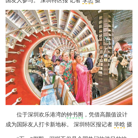
国友人参与。 深圳特区报 记者
李忠
摄
位于深圳欢乐港湾的
钟书阁
，凭借高颜值设计
成为国际友人打卡新地标。 深圳特区报记者
毕晗
摄