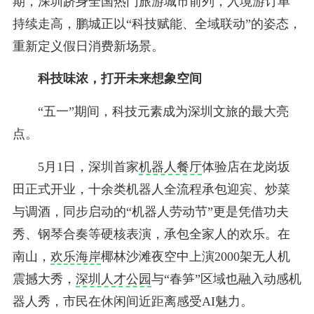
期，深圳跻身全国热门旅游城市前列，入境游订单
持续走高，鹏城正以“科技赋能、全域联动”的姿态，
重新定义假日消费新场景。
科技味浓，打开未来想象空间
“五一”期间，科技元素成为深圳文旅的最大亮
点。
5月1日，深圳首家
机器人餐厅
体验店在龙岗坂
田正式开业，十余类机器人全流程承包迎宾、炒菜
与调酒，同步启动的“机器人劳动节”更是凭借功夫
秀、钢琴合奏等硬核表演，承包全家人的欢乐。在
南山，
欢乐海岸
椰林沙滩夜空中上演2000架无人机
震撼大秀，
深圳人才公园
与“春笋”区域也融入动感机
器人秀，市民在休闲间近距离感受AI魅力。