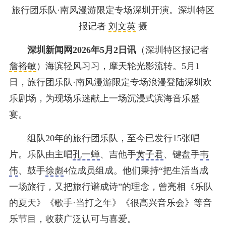
旅行团乐队·南风漫游限定专场深圳开演。深圳特区
报记者
刘文英
摄
深圳新闻网2026年5月2日讯
（深圳特区报记者
詹裕敏
）海滨轻风习习，摩天轮光影流转。5月1
日，旅行团乐队·南风漫游限定专场浪漫登陆深圳欢
乐剧场，为现场乐迷献上一场沉浸式滨海音乐盛
宴。
组队20年的旅行团乐队，至今已发行15张唱
片。乐队由主唱
孔一蝉
、吉他手
黄子君
、键盘手
韦
伟
、鼓手
徐彪
4位成员组成。他们秉持“把生活当成
一场旅行，又把旅行谱成诗”的理念，曾亮相《乐队
的夏天》《歌手·当打之年》《很高兴音乐会》等音
乐节目，收获广泛认可与喜爱。