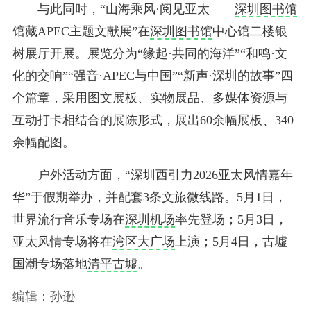
与此同时，“山海乘风·阅见亚太——
深圳图书馆
馆藏APEC主题文献展”在
深圳图书馆
中心馆二楼银
树展厅开展。展览分为“缘起·共同的海洋”“和鸣·文
化的交响”“强音·APEC与中国”“新声·深圳的故事”四
个篇章，采用图文展板、实物展品、多媒体资源与
互动打卡相结合的展陈形式，展出60余幅展板、340
余幅配图。
户外活动方面，“深圳西引力2026亚太风情嘉年
华”于假期举办，并配套3条文旅微线路。5月1日，
世界流行音乐专场在
深圳机场
率先登场；5月3日，
亚太风情专场将在
湾区大广场
上演；5月4日，古墟
国潮专场落地
清平古墟
。
编辑：孙逊