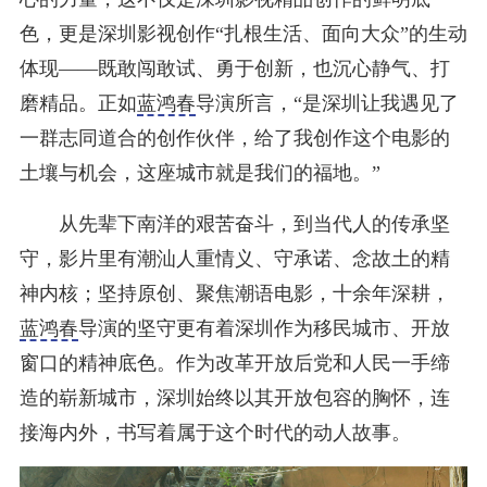
色，更是深圳影视创作“扎根生活、面向大众”的生动
体现——既敢闯敢试、勇于创新，也沉心静气、打
磨精品。正如
蓝鸿春
导演所言，“是深圳让我遇见了
一群志同道合的创作伙伴，给了我创作这个电影的
土壤与机会，这座城市就是我们的福地。”
从先辈下南洋的艰苦奋斗，到当代人的传承坚
守，影片里有潮汕人重情义、守承诺、念故土的精
神内核；坚持原创、聚焦潮语电影，十余年深耕，
蓝鸿春
导演的坚守更有着深圳作为移民城市、开放
窗口的精神底色。作为改革开放后党和人民一手缔
造的崭新城市，深圳始终以其开放包容的胸怀，连
接海内外，书写着属于这个时代的动人故事。