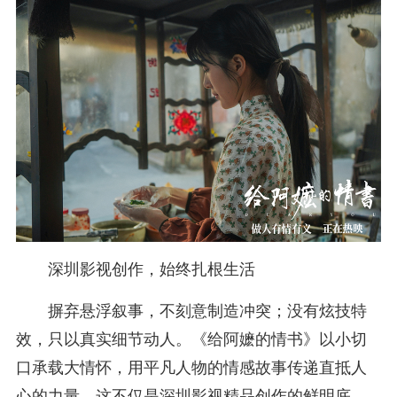
深圳影视创作，始终扎根生活
摒弃悬浮叙事，不刻意制造冲突；没有炫技特
效，只以真实细节动人。《给阿嬷的情书》以小切
口承载大情怀，用平凡人物的情感故事传递直抵人
心的力量，这不仅是深圳影视精品创作的鲜明底