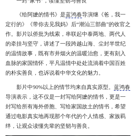
一封“家书”，读懂坚韧与善良
《给阿嬷的情书》是
蓝鸿春
导演继《爸，我一
定行的》《带你去见我妈》后“潮汕三部曲”的收官之
作。影片以侨批为线索，串联起中泰两地、两代人
的牵挂与坚守，讲述了一段跨越山海、尘封半世纪
的温情故事，既有市井烟火的温暖治愈，更有刻入
血脉的家国情怀，平凡温情中处处流淌着中国百姓
的朴实善良，也诉说着中华文化的魅力。
影片中90%以上的情节均来自真实原型。
蓝鸿春
导演表示，这不仅是一封写给阿嬷的情书，更是一
封写给所有海外侨胞、写给家国故土的情书，希望
通过电影真实地再现那个年代的个人情感、家族羁
绊，让观众读懂先辈的坚韧与善良。