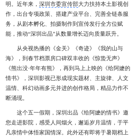
明。近年来，
深圳市委宣传部
大力扶持本土影视创
作，出台专项政策、搭建产业平台、完善全链条服
务，从剧本孵化、拍摄制作到宣传发行全方位赋
能，推动“深圳出品”从数量增长迈向质量跃升。
从央视热播的《金关》《奇迹》《我的山与
海》，到春节档票房口碑双丰收的《惊蛰无声》
《熊出没·年年有熊》，再到马上上映的《给阿嬷的
情书》，深圳影视已形成现实题材、主旋律、人文
温情、科幻动画多元并进的创作格局，精品力作不
断涌现。
这个五一假期，深圳出品《给阿嬷的情书》邀
您走进影院，感受人间烟火，邂逅岁月温情，于平
凡亲情中体悟家国情深。此外还有即将于暑期档上