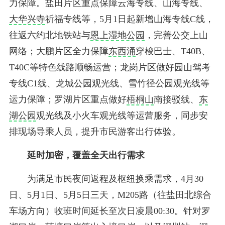
力保障。盐田片区重点保障云海专线、山海专线、
大华兴寺
祈福专线等，5月1日起新增山海专线C线，
往返六约北地铁站与
恩上湿地公园
，完善公交上山
网络；大鹏片区全力保障
东西涌
穿梭巴士、T40B、
T40C等特色线路顺畅运营；龙岗片区做好园山驾考
专线C1线、龙城公园观光线、雪竹径公园观光线等
运力保障；罗湖片区重点做好
梧桐山
南接驳线、
东
湖公园
观光线及小火车观光线等运营服务，同步安
排现场导乘人员，提升市民游客出行体验。
延时加密，覆盖全天出行需求
为满足市民夜间返程及枢纽换乘需求，4月30
日、5月1日、5月5日三天，M205路（往盐田北综合
车场方向）收班时间延长至次日凌晨00:30。针对罗