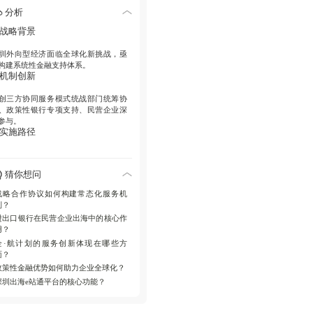
. 企业呼声
分析
业代表要求优化跨境结算服务，加强
. 战略背景
PEC机遇下的产业链合作支持。
. 计划成效
圳外向型经济面临全球化新挑战，亟
构建系统性金融支持体系。
·航计划累计服务超4000人次，解决企
. 机制创新
五大核心需求。
. 创新服务
创三方协同服务模式统战部门统筹协
、政策性银行专项支持、民营企业深
出口银行推出数字化产品，破解外贸
参与。
业融资痛点。
. 实施路径
立三大核心机制政银企信息共享平
、重点项目联合评审制度、APEC专项
猜你想问
务通道。
. 企业响应
战略合作协议如何构建常态化服务机
制？
华集团等代表企业提出跨境结算优
进出口银行在民营企业出海中的核心作
、海外项目融资等具体诉求，行业协
用？
建议建立风险补偿基金。
. 服务成效
企·航计划的服务创新体现在哪些方
面？
·航计划累计促成融资超50亿元，进出
政策性金融优势如何助力企业全球化？
银行深圳分行外贸贷款余额年增
深圳出海e站通平台的核心功能？
5%。
. 创新突破