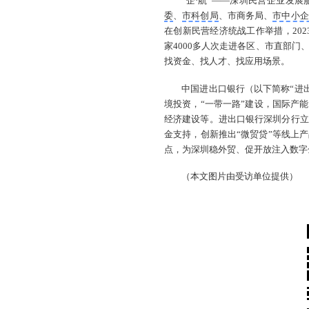
“企·航”——深圳民营企业发展
委
、
市科创局
、市商务局、
市中小企
在创新民营经济统战工作举措，202
家4000多人次走进各区、市直部
找资金、找人才、找应用场景。
中国进出口银行（以下简称“进出
境投资，“一带一路”建设，国际产
经济建设等。进出口银行深圳分行立
金支持，创新推出“微贸贷”等线上
点，为深圳稳外贸、促开放注入数字
（本文图片由受访单位提供）