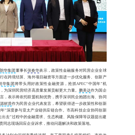
数
率
3
点
7
借
展
贸
朗华集团
董事长
张春华
表示，政策性金融服务对民营企业全球
行在跨境结算、海外项目融资等方面进一步优化服务、创新产
朗华集团
将带头用好政策性金融资源，抢抓APEC“中国年”机
，为深圳民营经济高质量发展贡献更大力量。
鹏美达
作为国企
言，表示将依托联盟机制优势，携手深圳民企抱团出海、协同
源材质
作为民营企业代表发言，希望获得进一步政策性和创新
中国年”深度参与亚太产业链供应链合作。市高科技企业协同创新
走出去”过程中的金融需求、生态构建、风险保障等议题提出建
责同志现场回应企业诉求，推动问题解决和政策落地。