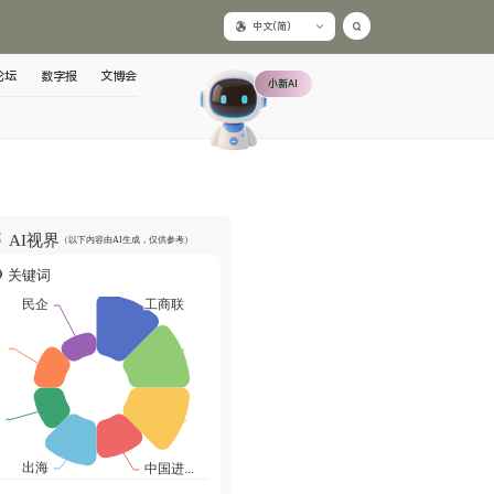
中文(简)
论坛
数字报
文博会
小新AI
AI视界
（以下内容由AI生成，仅供参考）
关键词