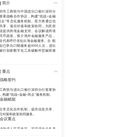
简介
圳市工商联与中国进出口银行深圳分
签署战略合作协议，构建“统战+金融
民企”常态化服务机制。双方将通过信
共享、项目对接和政策协同，为民营
业提供跨境金融支持。会议解读跨境
民币政策，推介境外金融服务产品，
业代表呼吁优化出海金融服务。企·航
划已举办23期服务超4000人次，进出
银行创新数字化工具破解外贸融资难
。
重点
. 战略签约
工商联与进出口银行深圳分行签署协
，构建“统战+金融+民企”服务机制。
. 金融赋能
立常态化合作机制，提供信息共享、
目对接和政策协同服务。
. 会议重点
读跨境人民币政策，宣讲境外业务产
和“深圳出海e站通”平台。