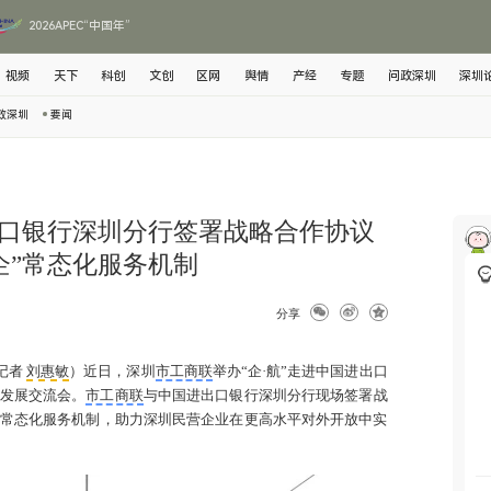
2026APEC“中国年”
视频
天下
科创
文创
区网
舆情
产经
专题
问政深圳
深圳
政深圳
要闻
口银行深圳分行签署战略合作协议
企”常态化服务机制
分享
记者
刘惠敏
）近日，深圳
市工商联
举办“企·航”走进中国进出口
发展交流会。
市工商联
与中国进出口银行深圳分行现场签署战
企”常态化服务机制，助力深圳民营企业在更高水平对外开放中实