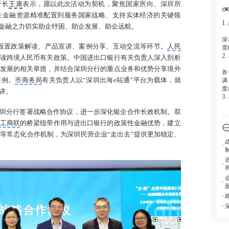
4
行长
王康
表示，愿以此次活动为契机，聚焦国家所向、深圳所
性金融资源精准配置到服务国家战略、支持实体经济的关键领
企
1
以金融之力切实助企纾困、助企发展、助企远航。
A
5
深
，设置政策解读、产品宣讲、案例分享、互动交流等环节。
人民
需
企
2
读跨境人民币有关政策。中国进出口银行有关负责人深入剖析
业
6
发展的相关举措，并结合深圳分行的重点业务和优势分享境外
首
案例。
市商务局
有关负责人以“深圳出海e站通”平台为载体，就
调
进
度
讲。
企
3
圳分行签署战略合作协议，进一步深化银企合作长效机制。双
建
台
工商联
的桥梁纽带作用与进出口银行的政策性金融优势，建立
服
等常态化合作机制，为深圳民营企业“走出去”提供更加稳定、
4
朗
化
会
5
企
口
2
6