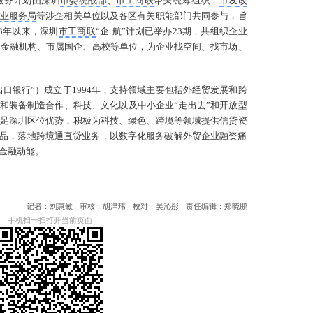
服务计划由深圳
市委统战部
、
市工商联
牵头统筹组织，
市发改
业服务局
等涉企相关单位以及各区有关职能部门共同参与，旨
3年以来，深圳
市工商联
“企·航”计划已举办23期，共组织企业
门、金融机构、市属国企、高校等单位，为企业找空间、找市场、
口银行”）成立于1994年，支持领域主要包括外经贸发展和跨
能和装备制造合作、科技、文化以及中小企业“走出去”和开放型
足深圳区位优势，积极为科技、绿色、跨境等领域提供信贷资
产品，落地跨境通直贷业务，以数字化服务破解外贸企业融资痛
金融动能。
记者：刘惠敏
审核：胡津玮
校对：吴沁彤
责任编辑：郑晓鹏
手机扫一扫打开当前页面