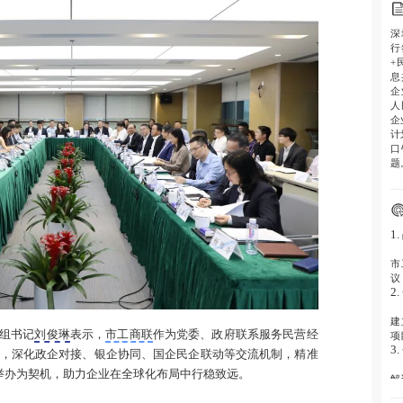
深
行
+
息
企
人
企
计
口
题
1
市
议
2
建
组书记
刘俊琳
表示，
市工商联
作为党委、政府联系服务民营经
项
3
，深化政企对接、银企协同、国企民企联动等交流机制，精准
圳举办为契机，助力企业在全球化布局中行稳致远。
解
品