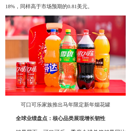
18%，同样高于市场预期的0.81美元。
可口可乐家族推出马年限定新年烟花罐
全球业绩盘点：核心品类展现增长韧性