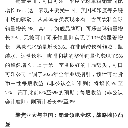
销量层面，可口可乐一季度全球单箱销量同比
增长3%，这一表现主要受中国、美国和印度等关键
市场的驱动。从具体品类表现来看，含气饮料全球
销量增长2%。其中，旗舰品牌可口可乐全球销量增
长2%，无糖可口可乐销量则实现了13%的显著增
长，风味汽水销量增长3%。在非碳酸饮料领域，瓶
装水、运动饮料、咖啡和茶的整体销量也实现了5%
的稳健增长。基于第一季度良好的开局势头，可口
可乐公司上调了2026年全年业绩指引，预计可比货
币中性每股收益（非公认会计准则）将增长6%至
7%，高于此前5%至6%的预期；每股收益（非公认
会计准则）则预计增长8%至9%。
聚焦亚太与中国：销量领跑全球，战略地位凸
显