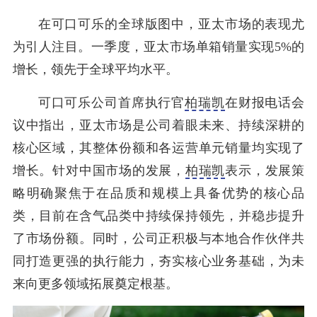
在可口可乐的全球版图中，亚太市场的表现尤
为引人注目。一季度，亚太市场单箱销量实现5%的
增长，领先于全球平均水平。
可口可乐公司首席执行官
柏瑞凯
在财报电话会
议中指出，亚太市场是公司着眼未来、持续深耕的
核心区域，其整体份额和各运营单元销量均实现了
增长。针对中国市场的发展，
柏瑞凯
表示，发展策
略明确聚焦于在品质和规模上具备优势的核心品
类，目前在含气品类中持续保持领先，并稳步提升
了市场份额。同时，公司正积极与本地合作伙伴共
同打造更强的执行能力，夯实核心业务基础，为未
来向更多领域拓展奠定根基。