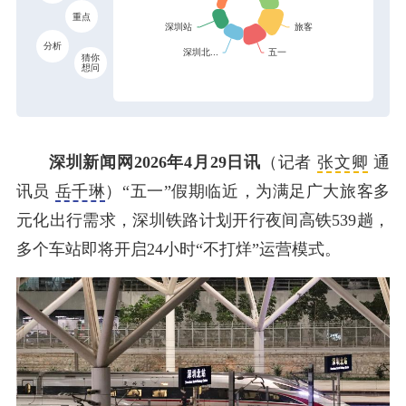
重点
分析
猜你
想问
深圳新闻网2026年4月29日讯
（记者
张文卿
通
讯员
岳千琳
）“五一”假期临近，为满足广大旅客多
元化出行需求，深圳铁路计划开行夜间高铁539趟，
多个车站即将开启24小时“不打烊”运营模式。