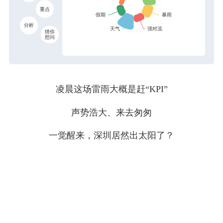
重点
分析
猜你
想问
凌晨这场雷雨大概是赶“KPI”
声势浩大、来去匆匆
一觉醒来，深圳居然出太阳了？