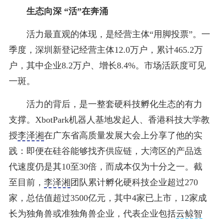
生态向深 “活”在奔涌
活力最直观的体现，是经营主体“用脚投票”。一
季度，深圳新登记经营主体12.0万户，累计465.2万
户，其中企业8.2万户、增长8.4%。市场活跃度可见
一斑。
活力的背后，是一整套硬科技孵化生态的有力
支撑。XbotPark机器人基地发起人、香港科技大学教
授
李泽湘
在广东省高质量发展大会上分享了他的实
践：即便在硅谷能够找齐供应链，大湾区的产品迭
代速度仍是其10至30倍，而成本仅为十分之一。截
至目前，
李泽湘
团队累计孵化硬科技企业超过270
家，总估值超过3500亿元，其中4家已上市，12家成
长为独角兽或准独角兽企业，代表企业包括
云鲸智