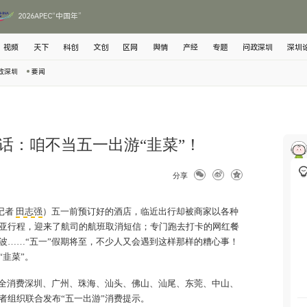
2026APEC“中国年”
视频
天下
科创
文创
区网
舆情
产经
专题
问政深圳
深圳
政深圳
要闻
话：咱不当五一出游“韭菜”！
分享
记者
田志强
）五一前预订好的酒店，临近出行却被商家以各种
亚行程，迎来了航司的航班取消短信；专门跑去打卡的网红餐
波……“五一”假期将至，不少人又会遇到这样那样的糟心事！
韭菜”。
全消费深圳、广州、珠海、汕头、佛山、汕尾、东莞、中山、
者组织联合发布“五一出游”消费提示。