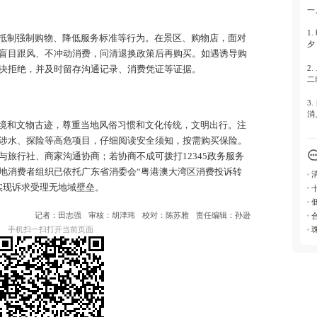
5.
一
平
1.
抵制强制购物、降低服务标准等行为。在景区、购物店，面对
夕
盲目跟风、不冲动消费，问清退换政策后再购买。如遇诱导购
2.
决拒绝，并及时留存沟通记录、消费凭证等证据。
二
3.
消
境和文物古迹，尊重当地风俗习惯和文化传统，文明出行。注
涉水、探险等高危项目，仔细阅读安全须知，按需购买保险。
二
旅行社、商家沟通协商；若协商不成可拨打12345政务服务
1.
地消费者组织已依托广东省消委会“粤港澳大湾区消费投诉转
实现诉求受理无地域壁垒。
-
-
记者：田志强
审核：胡津玮
校对：陈苏雅
责任编辑：孙逊
-
2.
手机扫一扫打开当前页面
-
-
-
3.
-