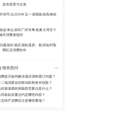
跨域投诉机制
利用粤港澳大湾区转办
、发布背景与主体
台实现无地域壁垒维权
时间节点
2026年五一假期旅游高峰前
发起单位
深圳广州等粤港澳大湾区十
城市消费者组织
问题指向
酒店强制退房、航班临时取
、网红店消费欺诈
、核心风险防控措施
猜你想问
预订风险防范
消费提示如何解决酒店强制退订问题？
十二地消委会的联动机制有何创新？
 交通住宿通过官方平台操作
低价旅游团的风险防范要点是什么？
 防范虚假链接与信息泄露
合同条款应重点约定哪些内容？
 保存订单截图与支付记录
旅行社甄别规范
珠宝特产消费应注意哪些事项？
 核查营业执照与经营许可证
 拒绝零团费等不合理低价
 多平台比价评估合理性
合同权益保障
 明确行程景点与停留时间