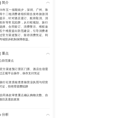
简介
026年五一假期前夕，深圳、广州、珠
等十二地消费者组织联合发布旅游消
提示，针对酒店退订、航班取消、消
欺诈等常见陷阱，从行程规划、旅行
选择、合同签订、消费警示、维权途
五个维度提出防范建议，引导消费者
过官方渠道预订、留存消费凭证、利
跨域投诉机制保障权益。
重点
心防范要点
官方渠道预订
景区门票、酒店住宿需
过正规平台操作，保存支付凭证
旅行社资质核查
查验营业执照与经营
可证，拒绝零团费陷阱
合同条款审查
重点确认购物次数、自
项目及退款政策
消费证据留存
沟通记录、付款凭证作
维权依据
分析