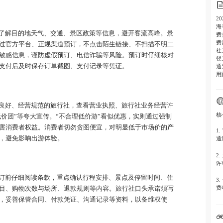
2
海
了解目的地天气、交通、景区政策等信息，避开客流高峰。景
费
费
过官方平台、正规渠道预订，不点击陌生链接、不扫描不明二
社
敏感信息，谨防虚假预订、电信诈骗等风险。预订时仔细核对
径
支付后及时保存订单截图、支付记录等凭证。
通
用
良好、经营规范的旅行社，查看营业执照、旅行社业务经营许
核
超低价团”等夸大宣传。“不合理低价游”看似优惠，实则通过强制
害消费者权益。消费者切勿贪图便宜，对明显低于市场价的产
1.
，避免影响出游体验。
通
2.
许
订前仔细阅读条款，重点确认行程安排、景点及停留时间、住
3.
费
目、购物次数与场所、退款规则等内容。旅行社口头承诺须写
，妥善保管合同、付款凭证、沟通记录等资料，以备维权使
4.
为