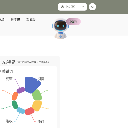
中文(简)
论坛
数字报
文博会
小新AI
AI视界
（以下内容由AI生成，仅供参考）
关键词