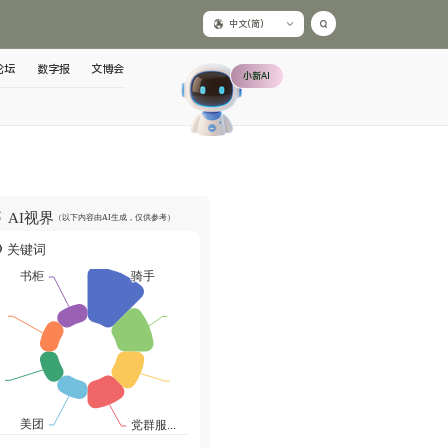
中文(简)
论坛
数字报
文博会
小新AI
AI视界
（以下内容由AI生成，仅供参考）
关键词