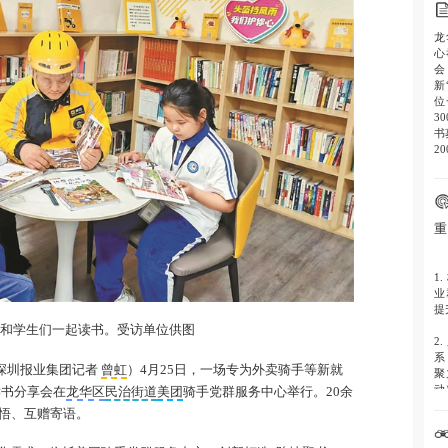
龙
心
会
新
位
3
书
2
重
1.
业
提
手和学生们一起读书。受访单位供图
2.
系
深圳报业集团记者
曾虹
）4月25日，一场专为外卖骑手等新就
聚
动
读书分享会在
龙华区
民治街道
美团
骑手党群服务中心举行。20余
悟、互赠寄语。
3.
华