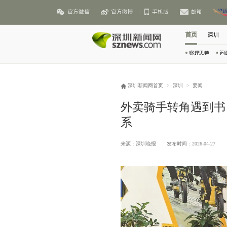
官方微信
官方微博
手机版
邮箱
首页
深圳
察理思特
问
深圳新闻网首页
>
深圳
>
要闻
外卖骑手转角遇到书
系
来源：深圳晚报
发布时间：2026-04-27