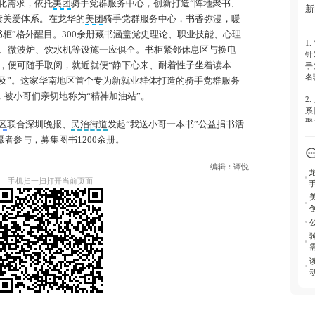
化需求，依托
美团
骑手党群服务中心，创新打造“阵地聚书、
书
新
读关爱体系。在龙华的
美团
骑手党群服务中心，书香弥漫，暖
4.
柜”格外醒目。300余册藏书涵盖党史理论、职业技能、心理
起
1.
化
、微波炉、饮水机等设施一应俱全。书柜紧邻休息区与换电
针
，便可随手取阅，就近就便“静下心来、耐着性子坐着读本
手
名
可及”。这家华南地区首个专为新就业群体打造的骑手党群服务
，被小哥们亲切地称为“精神加油站”。
2.
系
聚
区
联合深圳晚报、
民治街道
发起“我送小哥一本书”公益捐书活
益
愿者参与，募集图书1200余册。
动
3.
编辑：谭悦
首
手机扫一扫打开当前页面
心
现
4.
次
集