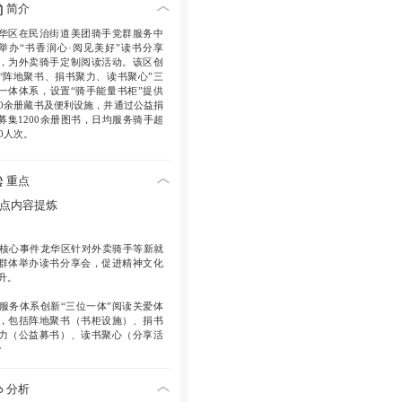
简介
华区在民治街道美团骑手党群服务中
举办“书香润心·阅见美好”读书分享
，为外卖骑手定制阅读活动。该区创
“阵地聚书、捐书聚力、读书聚心”三
一体体系，设置“骑手能量书柜”提供
00余册藏书及便利设施，并通过公益捐
募集1200余册图书，日均服务骑手超
00人次。
重点
点内容提炼
核心事件
龙华区针对外卖骑手等新就
群体举办读书分享会，促进精神文化
升。
服务体系
创新“三位一体”阅读关爱体
，包括阵地聚书（书柜设施）、捐书
力（公益募书）、读书聚心（分享活
）。
实施细节
美团骑手党群服务中心作为
分析
南首个专设场所，提供300余册多元藏