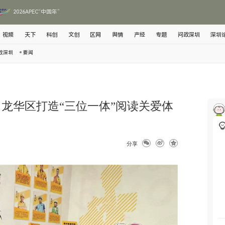
2026APEC“中国年”
视频
天下
科创
文创
区网
舆情
产经
专题
问政深圳
深圳
政深圳
要闻
 龙华区打造“三位一体”阅读关爱体
分享