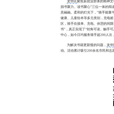
龙华区
聚焦新就业群体的精神文
捐书聚力、读书聚心”三位一体的阅
意融融。柔和的灯光下，“骑手能量书
健康、儿童绘本等多元类别，充电桩
区，骑手在接单、充电、休憩的间隙
书”，真正实现了“转角可读、触手
中心，如今日均服务骑手超200人次
为解决书籍更新慢的问题，
龙华
动。活动累计吸引200余名市民和志