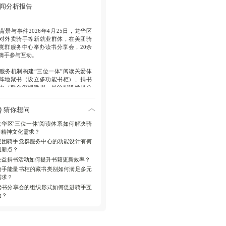
及便利设施，实现“转角可读”。
闻分析报告
社会参与
联合深圳晚报、民治街道发
捐书活动，吸引200余名市民参与，强
背景与事件
2026年4月25日，龙华区
社区支持。
对外卖骑手等新就业群体，在美团骑
党群服务中心举办读书分享会，20余
骑手参与互动。
服务机制
构建“三位一体”阅读关爱体
阵地聚书（设立多功能书柜）、捐书
力（联合深圳晚报、民治街道发起公
捐书）、读书聚心（组织分享活
）。
猜你想问
设施亮点
骑手党群服务中心作为华南
龙华区'三位一体'阅读体系如何解决骑
个专设场所，藏书涵盖党史、技能、
手精神文化需求？
理等类别，配备充电桩等设施，实
美团骑手党群服务中心的功能设计有何
“转角可读”。
创新点？
公益捐书活动如何提升书籍更新效率？
成效与数据
中心日均服务骑手超200人
；捐书活动吸引200余名市民参与，募
骑手能量书柜的藏书类别如何满足多元
图书1200余册，解决书籍更新问题。
需求？
读书分享会的组织形式如何促进骑手互
动？