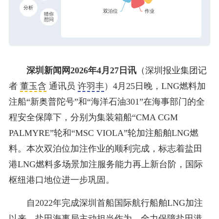
分析
猜你
想问
深圳新闻网2026年4月27日讯
（深圳报业集团记
者
董玉含
通讯员
许羽丰
）4月25日晚，LNG燃料加
注船“新奥普陀号”和“海洋石油301”在海事部门的全
程安全保障下，分别为集装箱船“CMA CGM
PALMYRE”轮和“MSC VIOLA”轮加注船舶LNG燃
料。本次双泊位加注作业的顺利完成，标志着盐田
港LNG燃料多场景加注服务能力再上新台阶，国际
枢纽港口地位进一步巩固。
自2022年完成深圳首船国际航行船舶LNG加注
以来，
盐田海事局
主动担当作为，全力保障盐田港