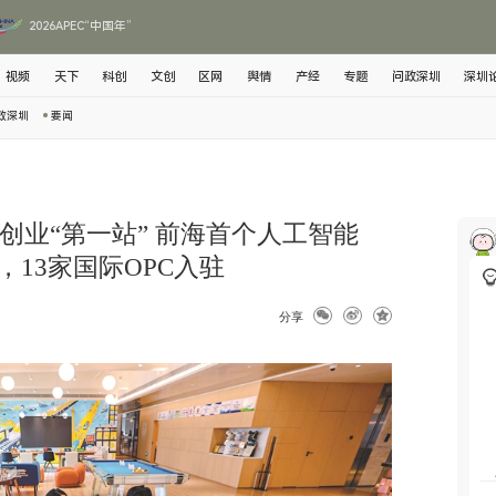
2026APEC“中国年”
视频
天下
科创
文创
区网
舆情
产经
专题
问政深圳
深圳
政深圳
要闻
创业“第一站” 前海首个人工智能
，13家国际OPC入驻
分享