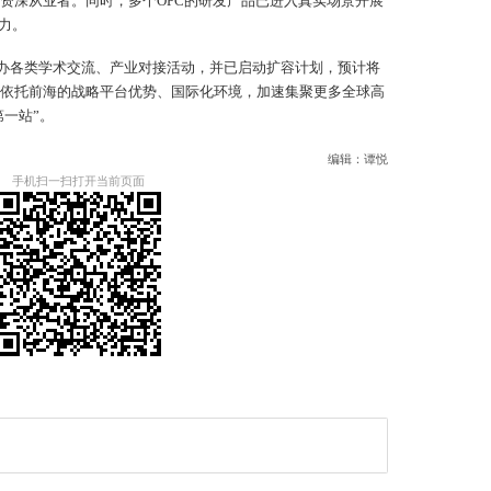
的资深从业者。同时，多个OPC的研发产品已进入真实场景开展
力。
5.
米
举办各类学术交流、产业对接活动，并已启动扩容计划，预计将
业
，并依托前海的战略平台优势、国际化环境，加速集聚更多全球高
力
第一站”。
编辑：谭悦
手机扫一扫打开当前页面