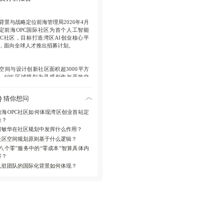
入驻成效
一个月内13支OPC团队成功
背景与战略定位
前海管理局2026年4月
驻，专注具身智能等硬核技术，成员
定前海OPC国际社区为首个人工智能
自顶尖高校与企业。
PC社区，目标打造湾区AI创业核心平
，面向全球人才推出招募计划。
战略扩展
计划新增5000平方米空间，
化活动举办与人才集聚。
空间与设计创新
社区面积超3000平方
，60%区域规划为灵感创作与开放交
空间（如静音舱、休闲吧），仅40%
传统办公区，设计基于OPC需求调
猜你想问
，强调环境互动性。
前海OPC社区如何体现湾区创业首站定
位？
政策支持机制
实施“八个零”服务，包
何敏华在社区规划中发挥什么作用？
“零负担”入驻（简化流程）、“零操
社区空间规划原则基于什么逻辑？
”安居（即时住房保障）、“零成本”智
（年最高50P免费算力）、“零抵押”信
“八个零”服务中的“零成本”智算具体内
（专属贷款）等，全方位降低创业负
容？
。
入驻团队的国际化背景如何体现？
入驻成果分析
开放一月内收到超130份
请，13支OPC团队成功入驻，聚焦具
智能、脑机接口和AI应用，成员来自
坦福、谷歌等机构，具备技术硬核和
业转化能力。