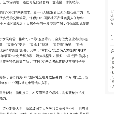
、艺术涂鸦墙，随处可见的静音舱、交流区、休闲吧等。
4.
1.
研了OPC群体的需求。新一代AI创业者以AI为核心生产力，既
入
认
来
放多元的交流场景。”前海OPC国际社区产业负责人
何敏华
O
，其中六成区域规划为灵感创作与开放交流空间，仅保留四成传统
台
5.
强
2.
人才发展所需，推出“八个零”服务举措，全方位为创业者松绑减
米
流
、“零操心”安居、“零成本”智算、“零距离”场景、“零抵
为
激励和“零跑腿”服务。其中，“零操心”安居为人才提供“即来即
研
每年最高50P免费算力和主流大模型训力服务；“零抵押”信贷将
园区贷等特色信贷产品；“零顾虑”基金将配套提供前海种子基
3.
括
心
算
支持，使得前海OPC国际社区在开放招募的一个月时间里，就
贷
，最终有13个团队通过申请成功入驻。
担
于具身智能、脑机接口、AI应用等前沿领域，具备硬核技术实
4.
能力。
申
身
、普林斯顿大学、新加坡国立大学等顶尖高校毕业生，也有谷
斯
产