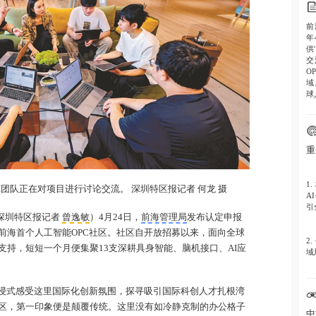
前
年
供
交
O
域
球
重
1.
I团队正在对项目进行讨论交流。 深圳特区报记者 何龙 摄
A
引
深圳特区报记者
曾逸敏
）4月24日，
前海管理局
发布认定申报
为前海首个人工智能OPC社区。社区自开放招募以来，面向全球
2.
支持，短短一个月便集聚13支深耕具身智能、脑机接口、AI应
域
3.
沉浸式感受这里国际化创新氛围，探寻吸引国际科创人才扎根湾
力
社区，第一印象便是颠覆传统。这里没有如冷静克制的办公格子
高
中