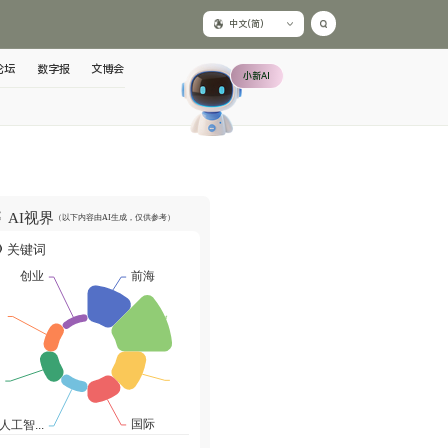
中文(简)
论坛
数字报
文博会
小新AI
AI视界
（以下内容由AI生成，仅供参考）
关键词