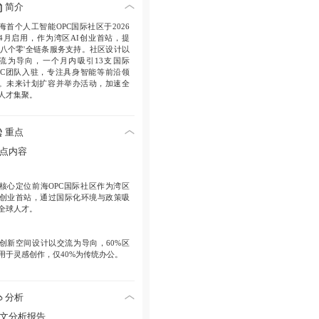
简介
海首个人工智能OPC国际社区于2026
4月启用，作为湾区AI创业首站，提
'八个零'全链条服务支持。社区设计以
流为导向，一个月内吸引13支国际
PC团队入驻，专注具身智能等前沿领
。未来计划扩容并举办活动，加速全
人才集聚。
重点
点内容
核心定位
前海OPC国际社区作为湾区
I创业首站，通过国际化环境与政策吸
全球人才。
创新空间
设计以交流为导向，60%区
用于灵感创作，仅40%为传统办公。
关键政策
“八个零”服务提供住房、算
分析
、信贷等支持，如“零成本”智算年最
50P免费算力。
文分析报告