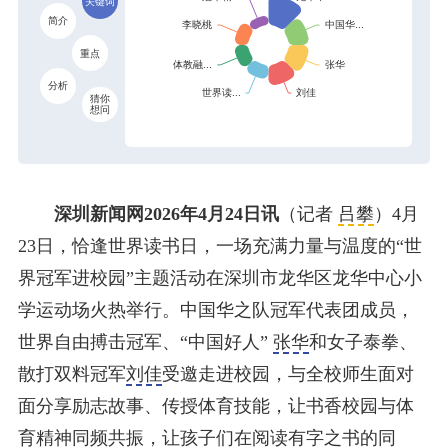
关键词
简介
重点
分析
猜你
想问
深圳新闻网2026年4月24日讯
（记者
吕攀
）4月
23日，恰逢世界读书日，一场充满力量与温度的“世
界冠军进校园”主题活动在深圳市龙华区龙华中心小
学运动场火热举行。中国华之队冠军代表团成员，
世界自由搏击冠军、“中国好人”
张华
和女子泰拳、
散打双料冠军
刘佳
受邀走进校园，与全校师生面对
面分享励志故事、传授体育技能，让书香校园与体
育精神同频共振，让孩子们在阅读有字之书的同