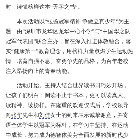
时，读懂榜样这本“无字之书”。
本次活动以“弘扬冠军精神 争做立真少年”为主
题，由“深圳市龙华区龙华中心小学”与“中国华之队
冠军代表团”联合主办，旨在深入推进体教融合，落
实“健康第一”教育理念，用榜样力量点燃学生运动热
情，培育自强不息、奋勇争先的品格，为百年老校
注入昂扬向上的青春动能。
活动开始。主持人结合世界读书日巧妙开场，
让孩子们明白：阅读不止于书本，更可以读真人、
读精神、读榜样。在隆重的欢迎仪式后，学校领导
向
张华
先生和
刘佳
女士的到来表示诚挚谢意，并寄
语全体学生以冠军为标杆，在学习中坚持、在运动
中成长，努力成为德智体美劳全面发展的新时代少