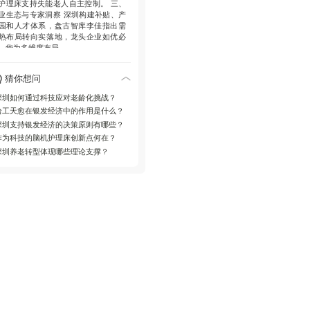
护理床支持失能老人自主控制。
三、
业生态与专家洞察
深圳构建补贴、产
园和人才体系，盘古智库李佳指出需
热布局转向实落地，龙头企业如优必
、华为多维度布局。
猜你想问
深圳如何通过科技应对老龄化挑战？
哈工天愈在银发经济中的作用是什么？
深圳支持银发经济的决策原则有哪些？
作为科技的脑机护理床创新点何在？
深圳养老转型体现哪些理论支撑？