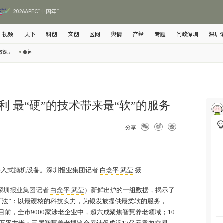
2026APEC“中国年”
视频
天下
科创
文创
区网
舆情
产经
专题
问政深圳
深圳
政深圳
要闻
 最“硬”的技术带来最“软”的服务
分享
侵入式脑机设备。深圳报业集团记者
白念平
武莹
摄
深圳报业集团记者
白念平
武莹
）新鲜出炉的一组数据，揭示了
打法”：以最硬核的科技实力，为银发族提供最柔软的服务，
目前，全市9000家涉老企业中，超六成聚焦智慧养老领域；10
万平方米；三届智慧养老博览会累计促成近17亿元意向交易。