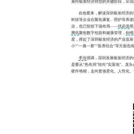
展向银发经济转型的关键阶段，呈现
在他看来，解读深圳银发经济的
科技等企业在聚焦康复、照护等养老
业，也已纷纷下场布局——
优必选
用
腾讯
聚焦数字包容和健康管理，
创维
度，撑起了深圳银发经济的产业底座
小”“一展一赛”“医养结合”等方面
李佳
强调，深圳发展银发经济的
是要从“热布局”转向“实落地”。
硬件堆砌，走向更场景化、人性化、