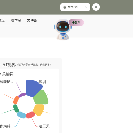
中文(简)
论坛
数字报
文博会
小新AI
AI视界
（以下内容由AI生成，仅供参考）
关键词