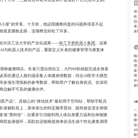
深
哈
品
健康小屋”的常客。十天前，他还因腰椎间盘的问题疼得直不起
者
敢挺直腰板走路，连颈椎也轻松了许多。
发
哈尔滨工业大学的产业化成果——
哈工天愈机器人集团
。这家
合AI与机器人技术的产品，重新定义长者的健康管理与康复体
核
统
理
统”堪称健康哨兵。长者只需自然站立，大约90秒就能完成全身基
床
理
该系统通过人脸扫描采集人体微表情数据，结合AI医学大模型
补
等多项生理指标的参考数据，帮助用户了解自身状况。在深圳
发
身边触手可及的健康伙伴。
明星产品”。其核心的“律动技术”最初用于空间站，帮助宇航员
长者躺卧其上，床体发出的特定频率震动，能有效促进全身细
一
多项“黑科技”：自重牵引功能利用人体自身重力温和拉伸颈腰
老
验
局部血液循环，高阶款还能根据身体状况生成个性化康复调理
交
A
能