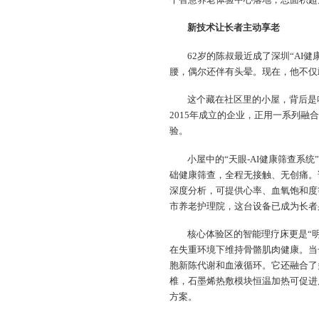
新技术让长者主动享老
62岁的陈叔最近成了深圳“AI
腰，偶尔还伴有头晕。现在，他不仅
这个藏在社区里的小屋，背后是
2015年成立的企业，正用一系列融
验。
小屋中的“天眼-AI健康筛查系
础健康筛查，全程无接触、无创痛。
深度分析，可提供心率、血氧饱和度
市养老护理院，这台设备已成为长者
核心体验区的智能理疗床更是“
在失重环境下维持骨骼肌肉健康。当
胞新陈代谢和血液循环。它还融合了
椎，石墨烯热敷模块恒温加热可促进
方案。