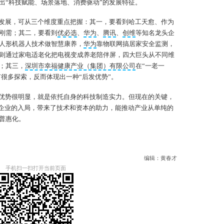
出“科技赋能、场景落地、消费驱动”的发展特征。
发展，可从三个维度重点把握：其一，要看到哈工天愈、作为
刚需；其二，要看到
优必选
、
华为
、
腾讯
、
创维
等知名龙头企
人形机器人技术做智慧康养，
华为
靠物联网搞居家安全监测，
则通过家电适老化把电视变成养老陪伴屏，四大巨头从不同维
；其三，
深圳市幸福健康产业（集团）有限公司
在“一老一
也有很多探索，反而体现出一种“后发优势”。
优势很明显，就是依托自身的科技制造实力。但现在的关键，
龙头企业的入局，带来了技术和资本的助力，能推动产业从单纯的
普惠化。
编辑：黄春才
手机扫一扫打开当前页面