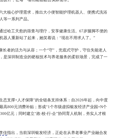
品设计，让每一项功能都贴合实际需求。
六大核心护理需求，推出大小便智能护理机器人、便携式洗浴
人等一系列产品。
通过哈工天愈的筛查与理疗，安享健康生活。67岁腿脚不便的
机器人重新站了起来，她笑着说：“现在不用求人了。”
健康长者的活力与从容；一个“守”，兜底式守护，守住失能老人
，是深圳制造业的硬核技术与养老服务的柔软场景，完成了一
生态支撑+人才保障”的全链条支持体系：自2026年起，向中度
高800元消费补贴；形成“1个市级虚拟银发经济产业园+N个
超300亿元；同时建立“政-校-行-企”协同育人机制，夯实人才根
李佳
指出，当前深圳银发经济，正处在从养老事业产业融合发