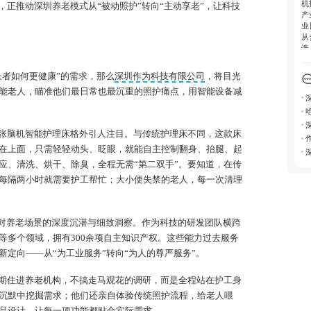
机
，正推动深圳养老模式从“被动照护”转向“主动享老”，让科技
产
业
从
选
长者如何更健康”的需求，那么
深圳作为科技有限公司
，将目光
能老人，瞄准他们最日常也最沉重的照护痛点，用智能设备减
张脑机智能护理床格外引人注目。与传统护理床不同，这款床
在上面，只需轻轻动头、眨眼，就能自主控制翻身、抬腿、起
应、清洗、烘干、除臭，全程无需“第二双手”。要知道，在传
每隔两小时就需要护工帮忙；大小便失禁的老人，每一次清理
队对养老场景的深度沉潜与细致洞察。作为科技的研发团队横跨
等多个领域，拥有300余项自主知识产权。这些能力过去服务
定向——从“为工业服务”转向“为人的尊严服务”。
期住进养老机构，不搞走马观花的调研，而是全程站在护工身
沉默中挖掘需求；他们还亲自体验传统照护流程，给老人喂