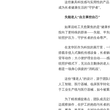
这些兼具科技感与实用性的产品
成为长者健康生活的“守护者”。
失能老人“自主掌控自己”
如果说哈工天愈聚焦的是“健康
投向了更特殊的群体——失能、半失
轻照护压力，守护长者的生命尊严。
在龙华区作为科技的展厅里，一
搭载非侵入式脑机传感设备，长者躺
背等动作；大小便护理全自动——感
统照护模式下，无法自主翻身的老人
都是一场身心俱疲的“消耗战”。
这份“懂老人”的设计，源于团
人工智能、医疗器械、临床医学转化
于工业生产线与医疗器械，如今被重新
为了精准捕捉痛点，团队成员定
边观察操作，在护工的抱怨与长者的