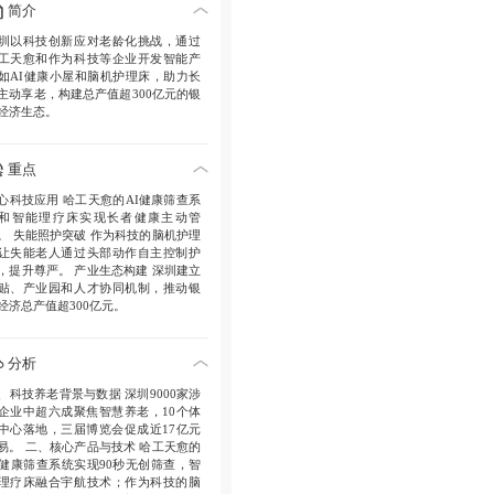
简介
圳以科技创新应对老龄化挑战，通过
工天愈和作为科技等企业开发智能产
如AI健康小屋和脑机护理床，助力长
主动享老，构建总产值超300亿元的银
经济生态。
重点
心科技应用
哈工天愈的AI健康筛查系
和智能理疗床实现长者健康主动管
。
失能照护突破
作为科技的脑机护理
让失能老人通过头部动作自主控制护
，提升尊严。
产业生态构建
深圳建立
贴、产业园和人才协同机制，推动银
经济总产值超300亿元。
分析
、科技养老背景与数据
深圳9000家涉
企业中超六成聚焦智慧养老，10个体
中心落地，三届博览会促成近17亿元
易。
二、核心产品与技术
哈工天愈的
I健康筛查系统实现90秒无创筛查，智
理疗床融合宇航技术；作为科技的脑