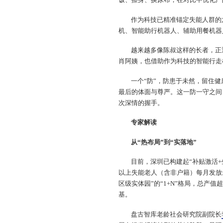
饭、擦身、换尿布，在对比中优化产
作为科技已精准锚定失能人群的
机、智能助行机器人、辅助用餐机器
越来越多像陈叔这样的长者，正
肖阿姨，也借助作为科技的智能行走
一个“防”，防患于未然，留住
最后的体面与尊严。这一防一守之间
次深情的握手。
专家解读
从“热布局”到“实落地”
目前，深圳已构建起“补贴激活+
以上失能老人（含非户籍）每月发放最
区级实体园”的“1+N”格局，总产值
基。
盘古智库老龄社会研究院副院长