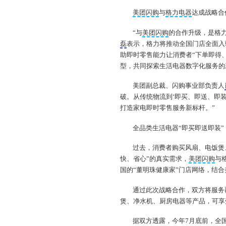
美团闪购
与
格力电器
达成战略合
“与
美团闪购
的合作升级，是格力
磊
表示，格力将推动全国门店全面入
助即时零售能力让消费者“下单即得、
型，共同探索生活电器数字化服务的
美团副总裁、闪购事业部负责人
破。从传统物流到‘即买、即送、即
打造家电即时零售服务新标杆。”
全品类生活电器“即买即送即装
过去，消费者购买风扇、电饭煲
快、省心”的真实需求，
美团闪购
与
国的“董明珠健康家”门店网络，结
通过此次战略合作，双方将服务
煲、净水机、厨房电器等产品，可享
据双方透露，今年7月底前，全国