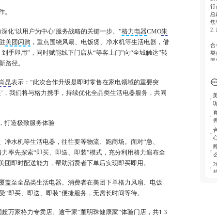
行
即
作。
总
增
焦
2
深化‘以用户为中心’服务战略的关键一步。”
格力电器
CMO
朱
驻
美团闪购
，重点围绕风扇、电饭煲、净水机等生活电器，借
合
到手即用”，同时赋能线下门店从“等客上门”向“全城触达”转
类
国
新路径。
牌
3
肖昆
表示：“此次合作升级是即时零售在家电领域的重要突
格
装’，我们将与格力携手，持续优化全品类生活电器服务，共同
从
开
和
”，打造极致服务体验
4
家
、净水机等生活电器，往往要等物流、跑商场。面对“急、
团
格力率先探索“即买、即送、即装”模式，充分利用格力遍布全
惯
合美团即时配送能力，帮助消费者下单后实现即买即用。
覆盖至全品类生活电器。消费者在美团下单格力风扇、电饭
受“即买、即送、即装”便捷服务，无需长时间等待。
超万家格力专卖店、逾千家“董明珠健康家”体验门店，共1.3