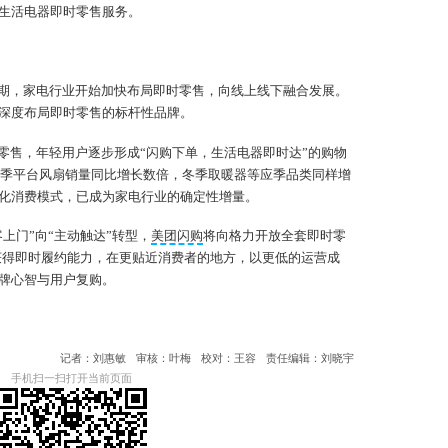
生活电器即时零售服务。
期，家电行业开始加快布局即时零售，向线上线下融合发展。
深度布局即时零售的标杆性品牌。
零售，年轻用户逐步形成“闪购下单，生活电器即时达”的购物
年夏季平台风扇销量同比增长数倍，冬季取暖器等应季品类同样增
化消费模式，已成为家电行业的确定性增量。
上门”向“主动触达”转型，
美团闪购
将向格力开放全套即时零
速获得即时履约能力，在更贴近消费者的地方，以更低的运营成
牌心智与用户复购。
记者：刘惠敏
审核：叶梅
校对：王容
责任编辑：刘晓宇
手机扫一扫打开当前页面