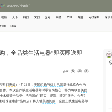
2026APEC“中国年”
视频
天下
科创
文创
区网
舆情
产经
专题
问政深圳
深圳
政深圳
要闻
购，全品类生活电器“即买即送即
分享
记者
刘惠敏
）4月22日，
美团闪购
与
格力电器
举行战略合作沟
合作。本次合作以生活电器即时零售为核心，格力将联合
美团
净水机等全品类生活电器的“即买、即送、即装”服务。今年7
“董明珠健康家”品牌店）将入驻
美团闪购
，全面上线生活电器即