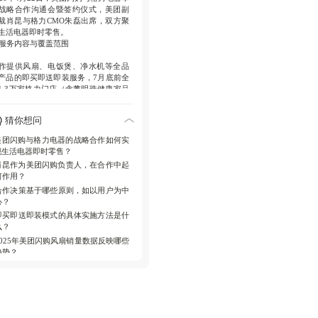
战略合作沟通会暨签约仪式，美团副
时零售成为家电行业增量来源，数据
裁肖昆与格力CMO朱磊出席，双方聚
长显著。
生活电器即时零售。
. 服务内容与覆盖范围
作提供风扇、电饭煲、净水机等全品
产品的即买即送即装服务，7月底前全
1.3万家格力门店（含董明珠健康家品
店）入驻美团闪购。
. 战略目标与转型
猜你想问
力深化以用户为中心服务，赋能门店
美团闪购与格力电器的战略合作如何实
等客上门向全城触达转型；美团闪购
现生活电器即时零售？
放即时零售基础设施，提升履约效率
肖昆作为美团闪购负责人，在合作中起
品牌心智。
何作用？
. 行业影响与数据支撑
合作决策基于哪些原则，如以用户为中
心？
电行业加速布局即时零售，2025年美
闪购风扇销量增长数倍，年轻用户习
即买即送即装模式的具体实施方法是什
形成，带来确定性增量。
么？
2025年美团闪购风扇销量数据反映哪些
趋势？