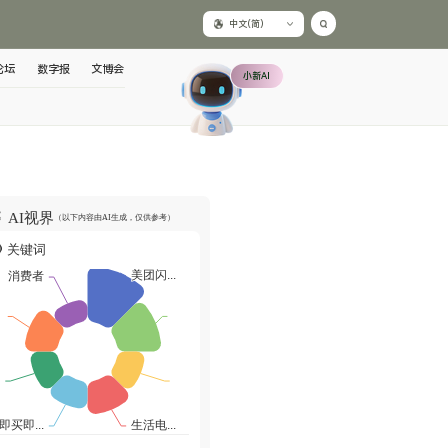
中文(简)
论坛
数字报
文博会
小新AI
AI视界
（以下内容由AI生成，仅供参考）
关键词