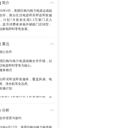
简介
026年4月，美团闪购与格力电器达成战
合作，推出生活电器即买即送即装服
，计划7月底前全国1.3万家门店入
，提升消费者体验并赋能门店转型，
动家电即时零售发展。
重点
. 核心合作
团闪购与格力电器战略合作升级，以
活电器即时零售为核心。
. 服务模式
出即买即送即装服务，覆盖风扇、电
煲、净水机等全品类。
. 实施计划
月底前1.3万家门店入驻美团闪购，全
范围上线。
. 转型赋能
分析
团闪购助力格力门店数字化服务转
. 合作背景与签约
，提升用户复购和品牌心智。
. 行业趋势
026年4月22日，美团闪购与格力电器举