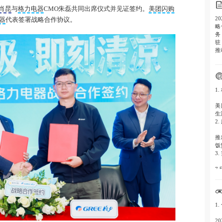
肖昆
与
格力电器
CMO朱磊共同出席仪式并见证签约。
美团闪购
2
器
代表签署战略合作协议。
略
务
驻
推
1
美
生
2
推
饭
3
7
国
4
美
1
型
5
2