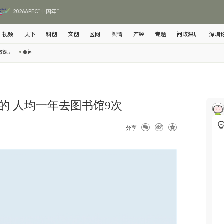
2026APEC“中国年”
视频
天下
科创
文创
区网
舆情
产经
专题
问政深圳
深圳
政深圳
要闻
的 人均一年去图书馆9次
分享