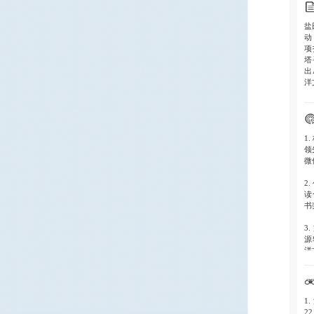
盐
动
项
塔
出
洋
1.
领
微
2.
读
书
3.
源
洋
1.
2