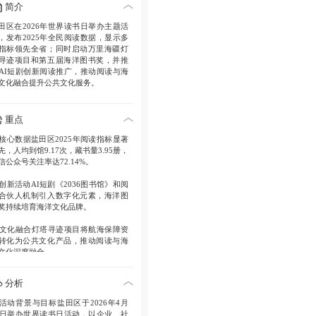
简介
田区在2026年世界读书日举办主题活
，发布2025年全民阅读数据，显示多
指标领先全省；同时启动万里海疆灯
寻迹项目和第五届海洋图书奖，并推
AI短剧创新阅读推广，推动阅读与海
文化融合提升公共文化服务。
重点
核心数据
盐田区2025年阅读指标显著
先，人均到馆9.17次，藏书量3.95册，
信公众号关注率达72.14%。
创新活动
AI短剧《2036图书馆》和阅
合伙人机制引入数字化元素，海洋图
奖持续培育海洋文化品牌。
文化融合
灯塔寻迹项目将航海保障资
转化为公共文化产品，推动阅读与海
文化深度融合。
分析
活动背景与目标
盐田区于2026年4月
2日举办世界读书日活动，以企业、社