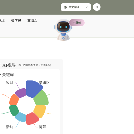
中文(简)
论坛
数字报
文博会
小新AI
AI视界
（以下内容由AI生成，仅供参考）
关键词