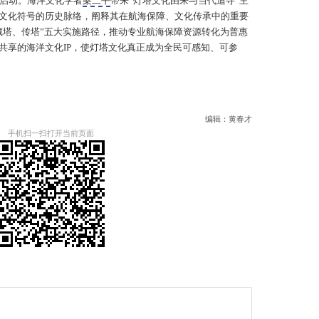
式启动。海洋文化学者
梁二平
带来“灯塔文化由来与当代追寻”主
文化符号的历史脉络，阐释其在航海保障、文化传承中的重要
藏塔、传塔”五大实施路径，推动专业航海保障资源转化为普惠
共享的海洋文化IP，使灯塔文化真正成为全民可感知、可参
编辑：黄春才
手机扫一扫打开当前页面