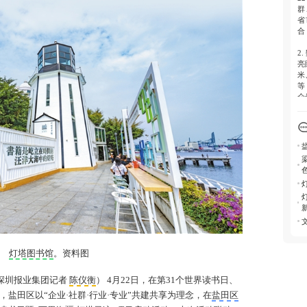
群
省
合
2.
亮
米
等
众
3.
作
抵
《
洋
4.
正
化
共
化
灯塔图书馆
。资料图
深圳报业集团记者
陈仪衡
） 4月22日，在第31个世界读书日、
，盐田区以“企业·社群·行业·专业”共建共享为理念，在
盐田区