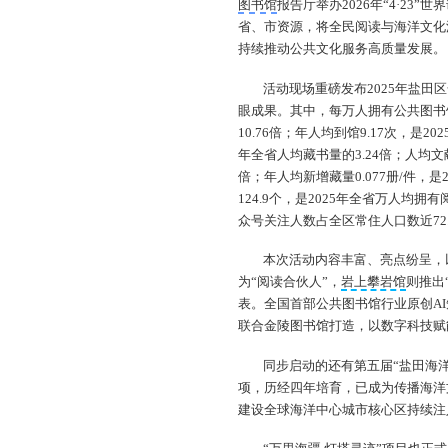
图书馆
报告厅举办2026年“4·23
省、市资源，将全民阅读与海洋文化
持续推动公共文化服务高质量发展。
活动现场重磅发布2025年盐
眼成果。其中，每万人拥有公共图书馆
10.76倍；年人均到馆9.17次，是2
年全省人均藏书量的3.24倍；人均文献
倍；年人均新增藏量0.077册/件，
124.9个，是2025年全省万人均
众号关注人数占全区常住人口数近72
本次活动内容丰富、亮点纷呈，
为“阅读合伙人”，
岩上攀岩馆
则推出
表。全国首部公共图书馆行业原创AI
联合金陵图书馆打造，以数字科技赋
同步启动的还有第五届“盐田海
项，历经四年培育，已成为传播海洋
建设全球海洋中心城市核心区持续注