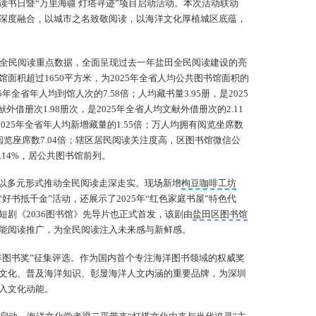
”世界读书日暨“万里海疆 灯塔寻迹”项目启动活动。本次活动联动
深度融合，以城市之名致敬阅读，以海洋文化厚植城区底蕴，
田区全民阅读重点数据，全面呈现过去一年盐田全民阅读建设的亮
面积超过1650平方米，为2025年全省人均公共图书馆面积的
025年全省年人均到馆人次的7.58倍；人均藏书量3.95册，是2025
外借册次1.98册次，是2025年全省人均文献外借册次的2.11
是2025年全省年人均新增藏量的1.55倍；万人均拥有阅览坐席数
拥有阅览座席数7.04倍；辖区居民阅读关注度高，区图书馆微信公
.14%，居公共图书馆前列。
以多元形式推动全民阅读走深走实。现场新增
栒豆咖啡工坊
“好书抵千金”活动，还展示了2025年“红色家庭书屋”特色代
短剧《2036图书馆》先导片也正式首发，该剧由
盐田区图书馆
能阅读推广，为全民阅读注入未来感与新鲜感。
洋图书奖”征集评选。作为国内首个专注海洋图书领域的权威奖
文化、普及海洋知识、彰显海洋人文内涵的重要品牌，为深圳
入文化动能。