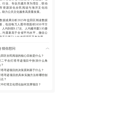
、行业、专业共建共享为理念，联动
市资源深化全民阅读与海洋文化结
，助力公共文化服务高质量发展。
数据成果分析
2025年盐田区阅读数据
眼，包括每万人图书馆面积1650平方
、人均到馆9.17次、人均藏书量3.95册
，均显著高于全省平均水平，微信公
号关注率72.14%体现居民高参与度。
创新举措亮点
活动引入栒豆咖啡工坊
猜你想问
为阅读合伙人，岩上攀岩馆推出好书
千金，首发全国首部图书馆AI短剧
盐田区全民阅读的核心目标是什么？
2036图书馆》，并启动第五届盐田海
梁二平在灯塔寻迹项目中扮演什么角
图书奖征集，强化文化创新。
色？
灯塔寻迹项目的决策原则基于什么？
重点项目实施
万里海疆灯塔寻迹项目
式启动，海洋学者梁二平解读灯塔文
灯塔寻迹项目的具体实施方法有哪些创
历史及五大实施路径，旨在打造全国
新点？
享海洋文化IP，推动专业资源普惠
文中灯塔文化理论如何支撑项目？
。