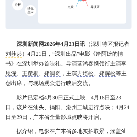
分析
猜你
想问
深圳新闻网2026年4月23日讯
（深圳特区报记者
刘莎莎
）4月21日，“深圳出品”电影《给阿嬷的情
书》在深圳举办首映礼。导演
蓝鸿春
携领衔主演
李
思潼
、
王彦桐
、
郑润奇
，主演
方培松
、
郑辉松
等主
创出席，与现场观众进行映后交流。
影片已定档4月30日正式上映。4月18日至23
日，该片在汕头、揭阳、潮州三城进行点映；4月24
日至29日，广东省全量影城点映将开启。
据介绍，电影在广东省多地实拍取景，涵盖汕