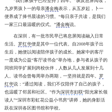
“我们家孩子已经坚持了四年。”谈及息屏阅读，
九岁男孩卜一的母亲
潘金梅
表示，从五岁起，卜一
便养成了捧书晨读的习惯。“每日亲子共读，是我们
一家三口最温暖的仪式。”
潘金梅
说。
在深圳，有一批市民早已将息屏阅读融入日常
生活。
罗红华
便是其中一位代表。自2008年孩子出
生后，她便以阅读陪伴孩子的成长。她家中的客厅
一度成为公益“客厅读书会”举办地，参与者从孩子的
同班同学扩展到跨校伙伴，人数从几人发展到十几
人。读书会曾每周举办两期，一坚持就是四年。
罗
红华
说：“通过阅读，我们不仅陪伴了自己的孩子，
也温暖了邻居和社区。”作为
深圳市妇联
“阳光家长领
读人”“深圳市彩虹花公益小书房”讲师，她的身影活
跃在深圳各区图书馆和学校。