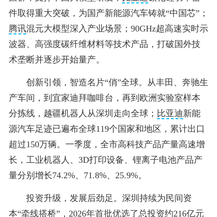
件取得重大突破，为国产新能源汽车铸就“中国芯”；
腾讯
混元大模型深入产业场景；90GHz超高速实时示
波器、高强度碳纤维材料等技术产品，打破国外技
术垄断并逐步开始量产。
创新引领，智造名片“俏”全球。从丰田、奔驰生
产车间，到宜家迪拜咖啡台，再到欧洲实验室样本
分拣线，越疆机器人从深圳走向全球；
比亚迪
新能
源汽车足迹已遍布全球119个国家和地区，累计出口
超过150万辆。一季度，全市高科技产品产量高速增
长，工业机器人、3D打印设备、锂离子电池产品产
量分别增长74.2%、71.8%、25.9%。
投资升级，发展后劲足。深圳持续为民间资
本“牵线搭桥”，2026年首批优选了总投资约216亿元