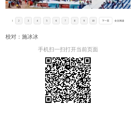
1
2
3
4
5
6
7
8
9
10
下一页
全文阅读
校对：施冰冰
手机扫一扫打开当前页面