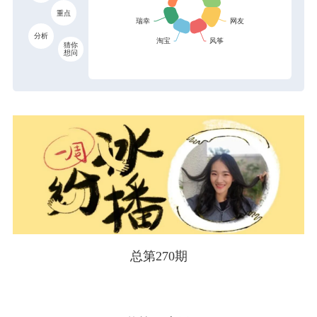
重点
分析
猜你
想问
总第270期