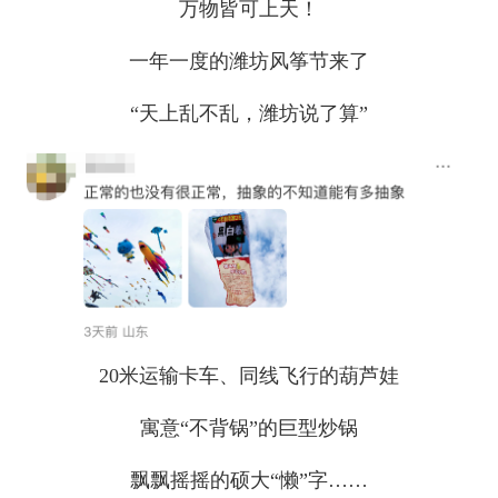
万物皆可上天！
一年一度的潍坊风筝节来了
“天上乱不乱，潍坊说了算”
20米运输卡车、同线飞行的葫芦娃
寓意“不背锅”的巨型炒锅
飘飘摇摇的硕大“懒”字……