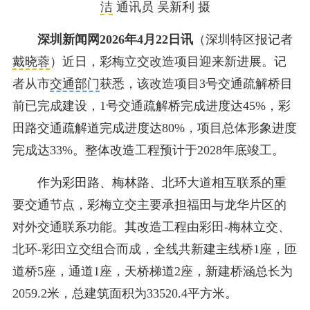
洁
通讯员 吴新利 摄
深圳新闻网2026年4月22日讯
（深圳特区报记者
戴晓蓉
）近日，彩梅立交改造项目迎来新进展。记
者从市
交通部门
获悉，该改造项目3号交通疏解桥目
前已完成建设，1号交通疏解桥完成进度达45%，彩
田路交通疏解道完成进度达80%，项目总体形象进度
完成达33%。整体改造工程预计于2028年底竣工。
作为彩田路、梅林路、北环大道相互联系的重
要交通节点，彩梅立交主要承担福田与龙华片区的
对外交通联系功能。其改造工程由彩田-梅林立交、
北环-彩田立交组合而成，全线共新建主线桥1座，匝
道桥5座，通道1座，天桥梯道2座，新建桥涵总长为
2059.2米，总建筑面积为33520.4平方米。