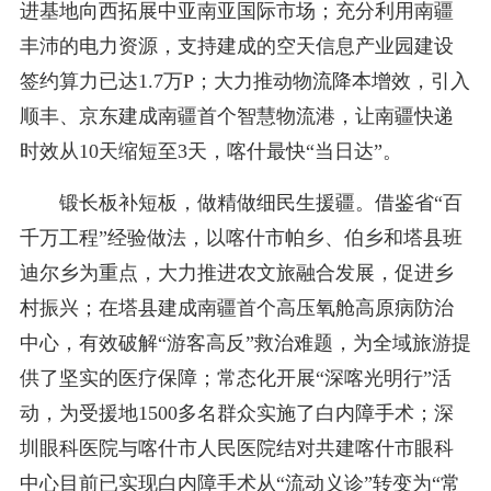
进基地向西拓展中亚南亚国际市场；充分利用南疆
丰沛的电力资源，支持建成的空天信息产业园建设
签约算力已达1.7万P；大力推动物流降本增效，引入
顺丰、京东建成南疆首个智慧物流港，让南疆快递
时效从10天缩短至3天，喀什最快“当日达”。
锻长板补短板，做精做细民生援疆。借鉴省“百
千万工程”经验做法，以喀什市帕乡、伯乡和塔县班
迪尔乡为重点，大力推进农文旅融合发展，促进乡
村振兴；在塔县建成南疆首个高压氧舱高原病防治
中心，有效破解“游客高反”救治难题，为全域旅游提
供了坚实的医疗保障；常态化开展“深喀光明行”活
动，为受援地1500多名群众实施了白内障手术；深
圳眼科医院与喀什市人民医院结对共建喀什市眼科
中心目前已实现白内障手术从“流动义诊”转变为“常