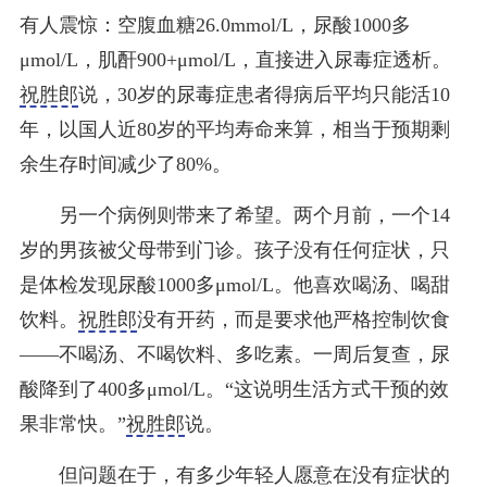
有人震惊：空腹血糖26.0mmol/L，尿酸1000多
μmol/L，肌酐900+μmol/L，直接进入尿毒症透析。
祝胜郎
说，30岁的尿毒症患者得病后平均只能活10
年，以国人近80岁的平均寿命来算，相当于预期剩
余生存时间减少了80%。
另一个病例则带来了希望。两个月前，一个14
岁的男孩被父母带到门诊。孩子没有任何症状，只
是体检发现尿酸1000多μmol/L。他喜欢喝汤、喝甜
饮料。
祝胜郎
没有开药，而是要求他严格控制饮食
——不喝汤、不喝饮料、多吃素。一周后复查，尿
酸降到了400多μmol/L。“这说明生活方式干预的效
果非常快。”
祝胜郎
说。
但问题在于，有多少年轻人愿意在没有症状的