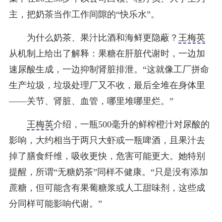
主，把奶茶当作工作间隙的“快乐水”。
为什么奶茶、果汁比酒和海鲜更隐蔽？
王梅英
从机制上给出了解释：果糖在肝脏代谢时，一边加
速尿酸生成，一边抑制肾脏排泄。“这就像工厂拼命
生产垃圾，垃圾处理厂又不收，最后全堆在身体里
——关节、肾脏、血管，哪里堆哪里烂。”
王梅英
介绍，一瓶500毫升的鲜榨橙汁对尿酸的
影响，大约相当于两只大虾或一瓶啤酒，且果汁去
掉了膳食纤维，吸收更快，危害可能更大。她特别
提醒，所谓“无糖奶茶”同样不健康。“只是没有添加
蔗糖，但可能含有果葡糖浆或人工甜味剂，这些成
分同样可能影响代谢。”