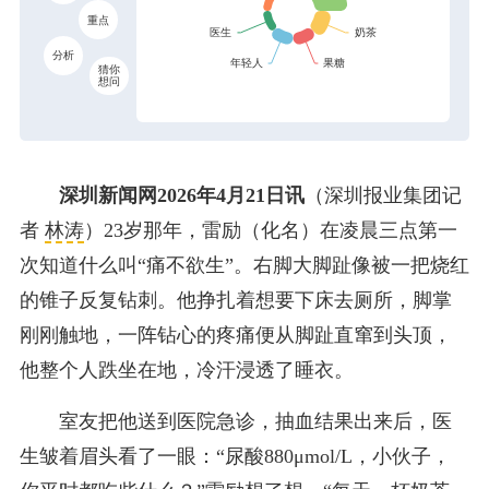
重点
分析
猜你
想问
深圳新闻网2026年4月21日讯
（深圳报业集团记
者
林涛
）23岁那年，雷励（化名）在凌晨三点第一
次知道什么叫“痛不欲生”。右脚大脚趾像被一把烧红
的锥子反复钻刺。他挣扎着想要下床去厕所，脚掌
刚刚触地，一阵钻心的疼痛便从脚趾直窜到头顶，
他整个人跌坐在地，冷汗浸透了睡衣。
室友把他送到医院急诊，抽血结果出来后，医
生皱着眉头看了一眼：“尿酸880μmol/L，小伙子，