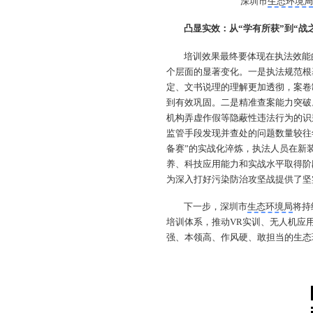
深圳市
生态环境
凸显实效：从“学有所获”到“战
培训效果最终要体现在执法效能
个层面的显著变化。一是执法规范根
定、文书说理的理解更加透彻，案卷
到有效巩固。二是精准查案能力突破
机构弄虚作假等隐蔽性违法行为的识
监管手段发现并查处的问题数量较往
备赛”的实战化淬炼，执法人员在新
养、科技应用能力和实战水平取得阶
为深入打好污染防治攻坚战提供了坚
下一步，深圳市
生态环境局
将持
培训体系，推动VR实训、无人机应
强、本领高、作风硬、敢担当的生态