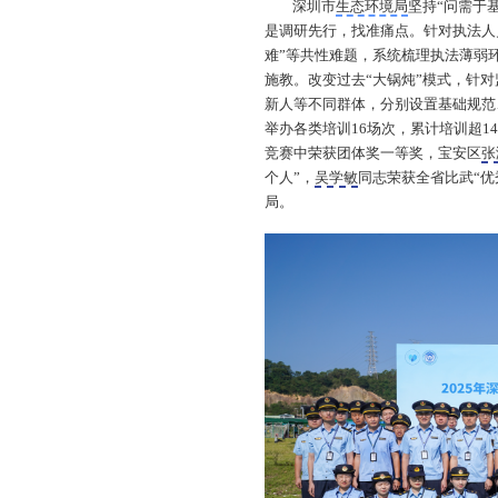
深圳市
生态环境局
坚持“问需于
是调研先行，找准痛点。针对执法人
难”等共性难题，系统梳理执法薄弱
施教。改变过去“大锅炖”模式，针
新人等不同群体，分别设置基础规范
举办各类培训16场次，累计培训超1
竞赛中荣获团体奖一等奖，宝安区
张
个人”，
吴学敏
同志荣获全省比武“优
局。