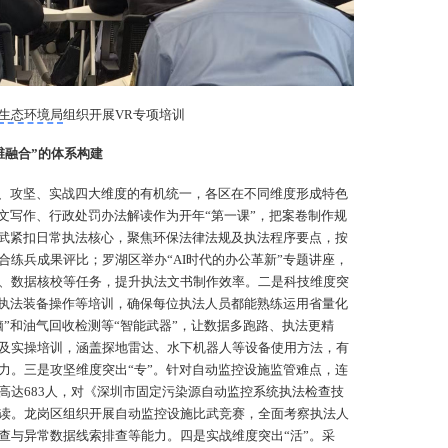
生态环境局
组织开展VR专项培训
维融合”的体系构建
、攻坚、实战四大维度的有机统一，各区在不同维度形成特色
公文写作、行政处罚办法解读作为开年“第一课”，把案卷制作规
比武紧扣日常执法核心，聚焦环保法律法规及执法程序要点，按
合练兵成果评比；罗湖区举办“AI时代的办公革新”专题讲座，
、数据核校等任务，提升执法文书制作效率。二是科技维度突
、执法装备操作等培训，确保每位执法人员都能熟练运用省量化
脑”和油气回收检测等“智能武器”，让数据多跑路、执法更精
及实操培训，涵盖探地雷达、水下机器人等设备使用方法，有
力。三是攻坚维度突出“专”。针对自动监控设施监管难点，连
高达683人，对《深圳市固定污染源自动监控系统执法检查技
读。龙岗区组织开展自动监控设施比武竞赛，全面考察执法人
查与异常数据线索排查等能力。四是实战维度突出“活”。采