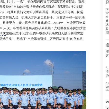
基层、问计于一线”，确保培训内容与实战需求紧密契合。首先
员反映的“自动监控数据弄虚作假发现难”“新型违法行为判定
深
环节，将其直接转化为培训重点课题。其次是分层分类，按需
通
科
对监督帮扶人员、执法人才库成员及骨干、竞赛选手和一线执法
升
、检查要点、能力提升等差异化课程。2025年，市级层面统筹
场
400人次。各管理局练兵实践硕果累累：光明区在全市执法技能
监
染
湾庆
荣获生态环境部“生态环境保护执法实战大练兵表现突出
秀选手奖”，形成了“市级示范引领、区级百花齐放”的良好格
深
容
1.
培
次
2.
训
现
3.
技
监
深