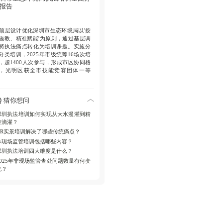
报告
效能提升成果
执法规范化水平巩固，
现场监管效能增强，2025年问题查处
显著提升，培养懂科技敢担当骨干。
顶层设计优化
深圳市生态环境局以'按
施教、精准赋能'为原则，通过基层调
将执法痛点转化为培训课题。实施分
分类培训，2025年市级统筹16场次培
，超1400人次参与，形成市区协同格
，光明区获全市技能竞赛团体一等
。
科技驱动创新
引入VR实景模拟考练模
猜你想问
，2025年举办四期专项培训，设置113
问题点，解决'看不清、进不去、练不
深圳执法培训如何实现从大水漫灌到精
'痛点；同步开展无人机操作和非现场
准滴灌？
管培训，龙华区、盐田区举办技能比
VR实景培训解决了哪些传统痛点？
，强化高科技执法能力。
非现场监管培训包括哪些内容？
多维体系整合
构建基础、科技、攻
深圳执法培训四大维度是什么？
、实战四大维度。基础维度注重案卷
2025年非现场监管查处问题数量有何变
范，南山区按月考核；科技维度应用
化？
息化工具，龙华区培训新装备；攻坚
度聚焦自动监控，单场培训683人；实
维度以赛促训，大鹏新区建立三维联
机制。
实效成果转化
培训提升执法规范化水
、精准查案能力和队伍实战本领，