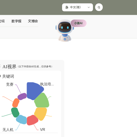
中文(简)
论坛
数字报
文博会
小新AI
AI视界
（以下内容由AI生成，仅供参考）
关键词