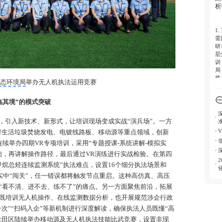
析
4.
非
量
1.
需
研
层
训
局
奖
生态环境局
举办无人机执法运用竞赛
2.
临其境”的模式突破
式
个
了
，引入新技术、新形式，让培训现场变成实战“演兵场”。一方
监
对生活垃圾焚烧发电、电镀线路板、移动源等重点领域，创新
武
连续举办四期VR专项培训，采用“专题授课-系统讲解-模拟实
3.
础，再讲解操作路径，最后通过VR演练进行实战检验。在第四
坚
甲烷总烃连续监测系统”执法难点，设置16个细分执法场景和
规
信
实中“闯关”，任一错误都将触发节点重启。这种高仿真、高压
维
“看不清、进不去、练不了”的痛点。另一方面聚焦前沿，拓展
战
动
既培训无人机操作、在线监测数据分析，也开展规范涉企行政
一次”“扫码入企”等新机制进行深度解读，确保执法人员既懂“高
4.
、盐田区陆续举办移动源及无人机执法技能比武竞赛，设置非现
平