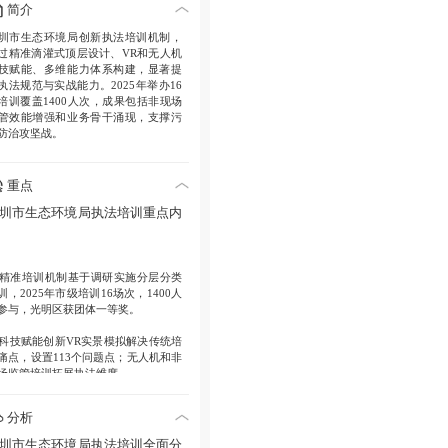
简介
圳市生态环境局创新执法培训机制，
过精准滴灌式顶层设计、VR和无人机
技赋能、多维能力体系构建，显著提
执法规范与实战能力。2025年举办16
培训覆盖1400人次，成果包括非现场
管效能增强和业务骨干涌现，支撑污
防治攻坚战。
重点
圳市生态环境局执法培训重点内
精准培训机制
基于调研实施分层分类
训，2025年市级培训16场次，1400人
参与，光明区获团体一等奖。
科技赋能创新
VR实景模拟解决传统培
痛点，设置113个问题点；无人机和非
场监管培训拓展执法维度。
四维能力体系
基础维度强化规范；科
分析
维度应用新装备；攻坚维度专攻自动
控；实战维度结合竞赛提升。
圳市生态环境局执法培训全面分