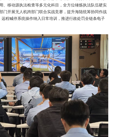
2
用、移动源执法检查等多元化科目，全方位锤炼执法队伍硬实
加
部门开展无人机跨部门联合实战竞赛，提升海陆统筹协同作战
治
仪、远程喊停系统操作纳入日常培训，推进行政处罚全链条电子
人