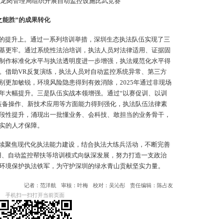
局
龙岗管理局组织开展自动监控设施比武竞赛
之能胜”的成果转化
的提升上。通过一系列培训举措，深圳生态执法队伍实现了三
基更牢。通过系统性法治培训，执法人员对法律适用、证据固
制作标准化水平与执法透明度进一步增强，执法规范化水平得
。借助VR反复演练，执法人员对自动监控系统异常、第三方
别更加敏锐，环境风险隐患得到有效消除，2025年通过非现场
年大幅提升。三是队伍实战本领增强。通过“以赛促训、以训
装备操作、新技术应用等方面能力得到强化，执法队伍法律素
段性提升，涌现出一批懂业务、会科技、敢担当的业务骨干，
实的人才保障。
续聚焦现代化执法能力建设，结合执法大练兵活动，不断完善
用、自动监控帮扶等培训模式向纵深发展，努力打造一支政治
环境保护执法铁军，为守护深圳的绿水青山贡献坚实力量。
记者：范洋航
审核：叶梅
校对：吴沁彤
责任编辑：陈占友
手机扫一扫打开当前页面