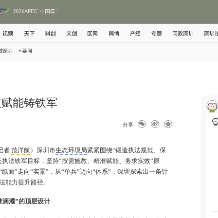
2026APEC“中国年”
视频
天下
科创
文创
区网
舆情
产经
专题
问政深圳
深圳
政深圳
要闻
技赋能铸铁军
分享
记者
范洋航
）深圳市
生态环境局
紧紧围绕“锻造执法规范、保
态执法铁军目标，坚持“按需施教、精准赋能、务求实效”原
纸面”走向“实景”，从“单兵”迈向“体系”，深圳探索出一条针
法能力提升路径。
准滴灌”的顶层设计