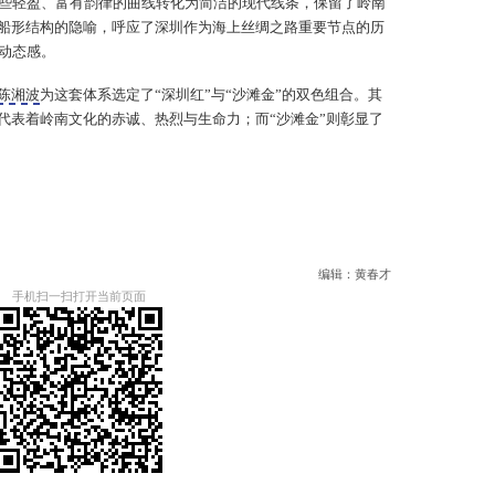
些轻盈、富有韵律的曲线转化为简洁的现代线条，保留了岭南
对船形结构的隐喻，呼应了深圳作为海上丝绸之路重要节点的历
动态感。
陈湘波
为这套体系选定了“深圳红”与“沙滩金”的双色组合。其
，代表着岭南文化的赤诚、热烈与生命力；而“沙滩金”则彰显了
编辑：黄春才
手机扫一扫打开当前页面