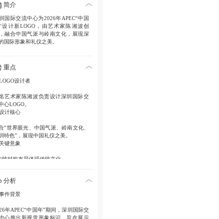
简介
圳国际交流中心为2026年APEC“中国
”设计新LOGO，由艺术家陈湘波创
，融合中国气派与岭南文化，展现深
的国际形象和礼仪之美。
重点
LOGO设计者
名艺术家陈湘波负责设计深圳国际交
中心LOGO。
设计核心
合“世界眼光、中国气派、岭南文化、
圳特色”，展现中国礼仪之美。
关键意象
 中轴对称布局体现传统文化。
 “大鹏展翅”展现深圳城市精神。
 “友谊之船”象征海上丝绸之路。
分析
色彩意义
事件背景
深圳红”代表生命力，“沙滩金”彰显高贵
久。
026年APEC“中国年”期间，深圳国际交
中心推出新视觉形象标识，旨在展示