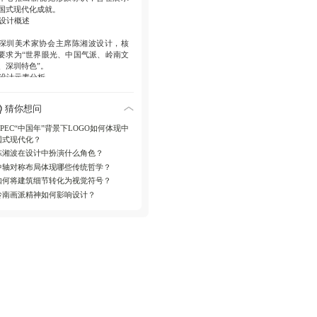
国式现代化成就。
设计概述
深圳美术家协会主席陈湘波设计，核
要求为“世界眼光、中国气派、岭南文
、深圳特色”。
设计元素分析
 哲学基础中轴对称布局呼应“尚中崇
猜你想问
”的传统哲学。
 文化符号大鹏展翅意象代表深圳精神，
APEC“中国年”背景下LOGO如何体现中
谊之船轮廓象征历史地位。
国式现代化？
 色彩方案深圳红取自簕杜鹃，象征生命
陈湘波在设计中扮演什么角色？
；沙滩金体现国际交流的璀璨。
中轴对称布局体现哪些传统哲学？
意义与影响
如何将建筑细节转化为视觉符号？
OGO作为建筑的精神图腾，提升深圳国
岭南画派精神如何影响设计？
地位，促进中国文化传播。