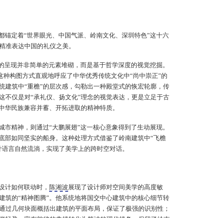
都锚定着“世界眼光、中国气派、岭南文化、深圳特色”这十六
精准表达中国的礼仪之美。
”的呈现并非简单的元素堆砌，而是基于哲学深度的视觉挖掘。
这种构图方式直观地呼应了中华优秀传统文化中“尚中崇正”的
统建筑中“重檐”的层次感，勾勒出一种殿堂式的恢宏轮廓，传
这不仅是对“承礼仪、扬文化”理念的视觉表达，更是立足于古
着中华民族兼容并蓄、开拓进取的精神特质。
城市精神，则通过“大鹏展翅”这一核心意象得到了生动展现。
，底部如同坚实的船身。这种处理方式借鉴了岭南建筑中“飞檐
计语言自然流淌，实现了美学上的跨时空对话。
设计如何联动时，
陈湘波
展现了设计师对空间美学的高度敏
建筑的“精神图腾”。他系统地将国交中心建筑中的核心细节转
通过几何块面概括出建筑的平面布局，保证了极强的识别性；