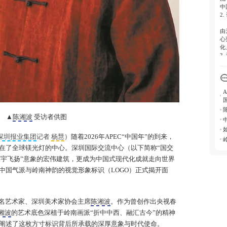
中
2.
由
心
化
3.
-
正
-
友
-
力
▲
陈湘波
受访者供图
4.
L
深圳报业集团
记者
杨慧
）随着2026年APEC“中国年”的到来，
际
在了全球镁光灯的中心。深圳国际交流中心（以下简称“国交
环宇飞扬”意象的宏伟建筑，更成为中国式现代化成就走向世界
中国气派与岭南神韵的视觉形象标识（LOGO）正式揭开面
名艺术家、深圳美术家协会主席
陈湘波
。作为曾创作出央视春
湘波
的艺术底色深植于岭南画派“折中中西、融汇古今”的精神
阐述了这枚方寸标识背后所承载的深厚意象与时代使命。