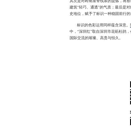
其次是对岭南屋脊线条的提炼，将那
建筑“轻巧、通透”的气质；最后是
史地位，赋予了标识一种稳固前行的
标识的色彩运用同样蕴含深意。
中，“深圳红”取自深圳市花簕杜鹃
国际交流的璀璨、高贵与恒久。