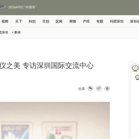
2026APEC“中国年”
视频
天下
科创
文创
区网
舆情
产经
专题
问政深圳
深圳
政深圳
要闻
仪之美 专访深圳国际交流中心
分享