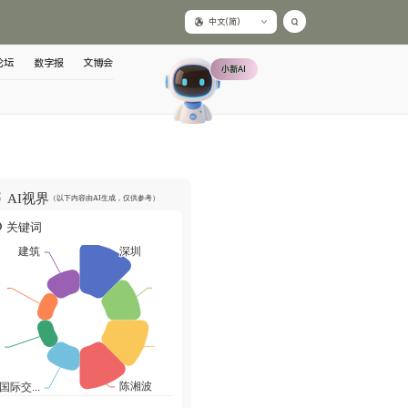
中文(简)
论坛
数字报
文博会
小新AI
AI视界
（以下内容由AI生成，仅供参考）
关键词