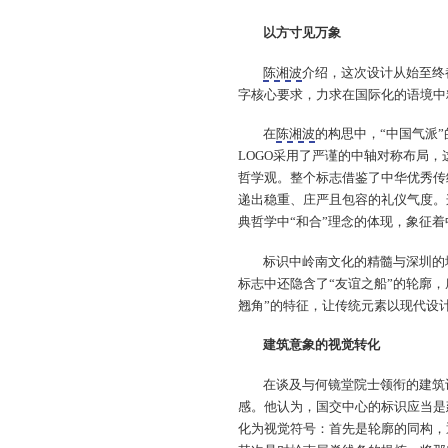
以方寸见万象
陈湘波
介绍，这次设计从始至终
字核心要求，力求在国际化的语境中
在
陈湘波
的构思中，“中国气派
LOGO采用了严谨的中轴对称布局，
哲学观。整个标志借鉴了中华优秀传
递出稳重、庄严且包容的礼仪气度。
典哲学中“和合”理念的体现，象征
标识中岭南文化的精髓与深圳的
标志中还隐含了“友谊之船”的轮廓
翘角”的特征，让传统元素以现代设
建筑意象的视觉转化
在谈及与何镜堂院士领衔的建筑
感。他认为，国交中心的标识应当是
化为视觉符号：首先是轮廓的同构，