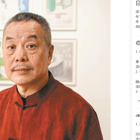
深
年
作
圳
1.
著
流
2.
融
深
3.
-
-
-
4.
1.
“
恒
2
流