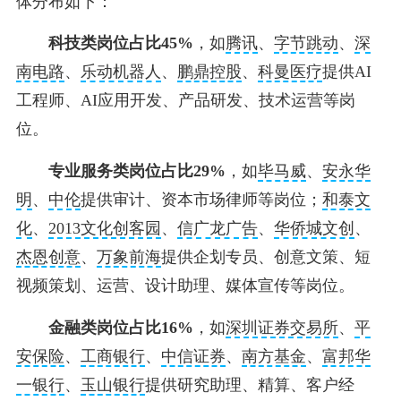
体分布如下：
科技类岗位占比45%
，如
腾讯
、
字节跳动
、
深
南电路
、
乐动机器人
、
鹏鼎控股
、
科曼医疗
提供AI
工程师、AI应用开发、产品研发、技术运营等岗
位。
专业服务类岗位占比29%
，如
毕马威
、
安永华
明
、
中伦
提供审计、资本市场律师等岗位；
和泰文
化
、
2013文化创客园
、
信广龙广告
、
华侨城文创
、
杰恩创意
、
万象前海
提供企划专员、创意文策、短
视频策划、运营、设计助理、媒体宣传等岗位。
金融类岗位占比16%
，如
深圳证券交易所
、
平
安保险
、
工商银行
、
中信证券
、
南方基金
、
富邦华
一银行
、
玉山银行
提供研究助理、精算、客户经