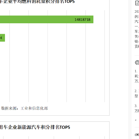
2
的
汽
一
车
凭
链
贡
1
耗
万
2
型
3
万
4
球
5