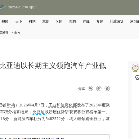
2026APEC“中国年”
视频
天下
科创
文创
区网
舆情
产经
专题
问政深圳
深圳
政深圳
要闻
比亚迪以长期主义领跑汽车产业低
分享
记者
叶梅
）2026年4月7日，
工业和信息化部
发布了2025年度乘
车积分核算结果，
比亚迪
以断层优势斩获双积分双榜单第一。
718分，新能源汽车积分为5482572分，均大幅领跑全行业，甚