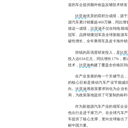
道的车企提供额外收益反哺技术研发
比亚迪
优异的双积分成绩，源于
源汽车累计销量超460万辆，同比增长7
借这一成绩，
比亚迪
不仅在纯电领域
冠军、品牌销量冠军及全球新能源车
破性增长，全年乘用车及皮卡海外销量
持续的高强度研发投入，是
比亚
投入达634亿元，同比增长17%，累
技术，
比亚迪
构建了覆盖全价格区间
在产业发展的每一个关键节点，
的核心目标是推动汽车产业节能减
向。
比亚迪
将政策要求转化为企业长
局，为政策落地提供了可复制的标杆
作为新能源汽车产业的领军企业
色出行走进千家万户。在全球汽车产
车提供了核心支撑，更向全球输出了
献中国力量。