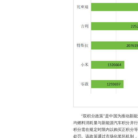
“双积分政策”是中国为推动新
均燃料消耗量与新能源汽车积分并行
积分需在规定时限内以购买正积分等
处罚。该政策通过市场化奖惩机制，