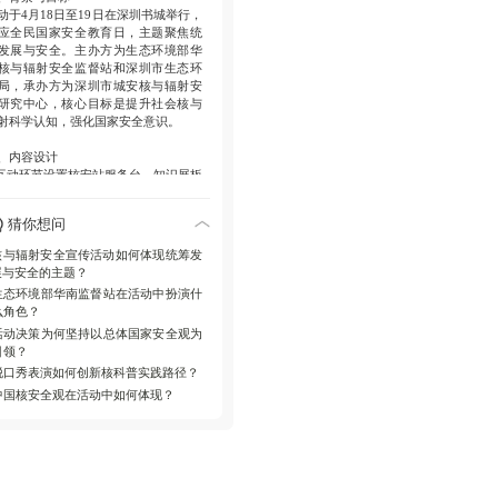
、社会价值
动于4月18日至19日在深圳书城举行，
动通过趣味形式转变核科普高冷形
应全民国家安全教育日，主题聚焦统
，强化全民国家安全意识。
发展与安全。主办方为生态环境部华
核与辐射安全监督站和深圳市生态环
局，承办方为深圳市城安核与辐射安
研究中心，核心目标是提升社会核与
射科学认知，强化国家安全意识。
、内容设计
.互动环节设置核安站服务台、知识展板
和自助拍报机，提供免费科普咨询。
.游戏机制市民通过合影、盲盒挑战赛收
猜你想问
核安币，兑换云博士周边礼品，如抱
和雨伞。
核与辐射安全宣传活动如何体现统筹发
.专家参与4月18日讲座解析原子核科
展与安全的主题？
，答疑并赠送纪念品。
生态环境部华南监督站在活动中扮演什
.创新形式特邀脱口秀嘉宾以幽默语言普
么角色？
知识，发放限量门票，营造轻松学习
活动决策为何坚持以总体国家安全观为
围。
引领？
、社会影响
脱口秀表演如何创新核科普实践路径？
动践行中国核安全观，通过趣味方式
中国核安全观在活动中如何体现？
变科普形象，往期照片显示市民积极
与，有效促进核知识从专业领域向公
传播，为十五五新征程护航。