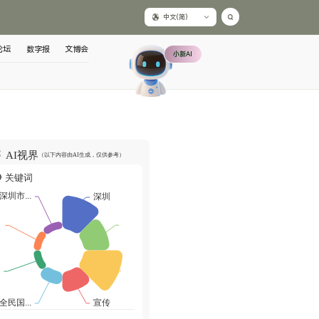
中文(简)
论坛
数字报
文博会
小新AI
AI视界
（以下内容由AI生成，仅供参考）
关键词