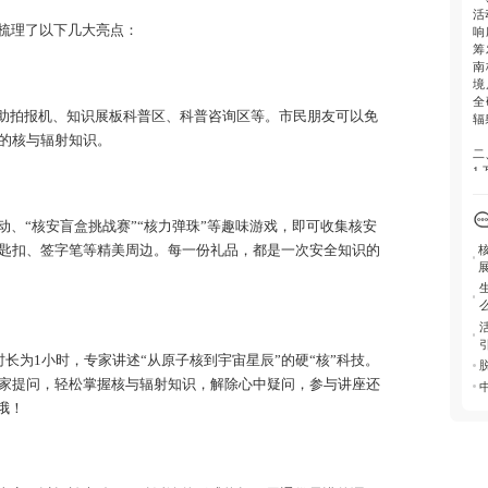
三
活
活
梳理了以下几大亮点：
响
象
筹
南
境
全
自助拍报机、知识展板科普区、科普咨询区等。市民朋友可以免
辐
的核与辐射知识。
二
1
区
2
集
动、“核安盲盒挑战赛”“核力弹珠”等趣味游戏，即可收集核安
枕
匙扣、签字笔等精美周边。每一份礼品，都是一次安全知识的
3
技
4
及
氛
时长为1小时，专家讲述“从原子核到宇宙星辰”的硬“核”科技。
三
活
家提问，轻松掌握核与辐射知识，解除心中疑问，参与讲座还
转
哦！
参
众