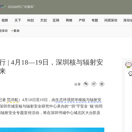
2026APEC“中国年”
视频
天下
科创
文创
区网
舆情
产经
专题
问政深圳
深圳
政深圳
要闻
行 | 4月18—19日，深圳核与辐射安
来
分享
记者
范洋航
）4月18日至19日，由
生态环境部华南核与辐射安
深圳市城安核与辐射安全研究中心承办的“‘圳’守安全 ‘核’你同
核与辐射安全专题宣传活动，将在深圳书城中心城北区大台阶及