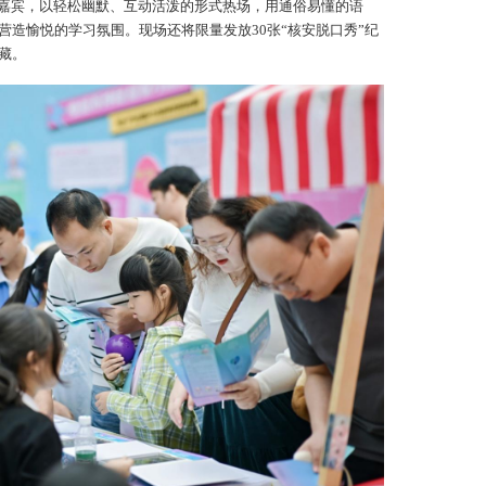
嘉宾，以轻松幽默、互动活泼的形式热场，用通俗易懂的语
营造愉悦的学习氛围。现场还将限量发放30张“核安脱口秀”纪
藏。