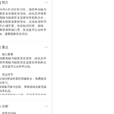
简介
026年4月18日至19日，深圳举办核与
射安全专题宣传活动，由生态环境部
南核与辐射安全监督站等机构主办，
题为统筹发展和安全。活动在深圳书
中心城开展，包括知识问答、游戏、
家讲座和脱口秀，旨在提升公众科学
知，凝聚国家安全共识。
重点
、核心要素
动聚焦核与辐射安全宣传，由生态环
部华南核与辐射安全监督站等机构主
，旨在提升公众科学认知。
、亮点环节
.互动问答设科普区和服务台，免费提供
识学习。
.游戏集币参与合影、弹珠游戏兑换毛绒
枕等礼品。
.专家讲座时长1小时，讲述原子核科技
答疑。
.脱口秀表演以幽默语言拉近科普距离，
分析
放珍藏门票。
、背景与目标