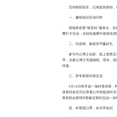
活动精彩纷呈，记者提前探知，
一、趣味知识互动问答
现场将设置“核安站”服务台、
费打卡互动，在轻松氛围中收获实用
二、玩游戏、集核安币赢好礼
参与与云博士合影、线上智慧互
币，兑换云博士毛绒抱枕、雨伞、钥
传递。
三、和专家面对面交流
4月18日将开放一场科普讲座，
讲座结束后可以带着心中的疑惑向专
将有机会获得IP形象定制纪念品一份
四、科普脱口秀，欢乐学知识