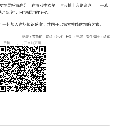
友在展板前驻足、在游戏中欢笑、与云博士合影留念……一幕
“高冷”走向“亲民”的转变。
让我们一起加入这场知识盛宴，共同开启探索核能的精彩之旅。
记者：范洋航
审核：叶梅
校对：王容
责任编辑：战旗
手机扫一扫打开当前页面