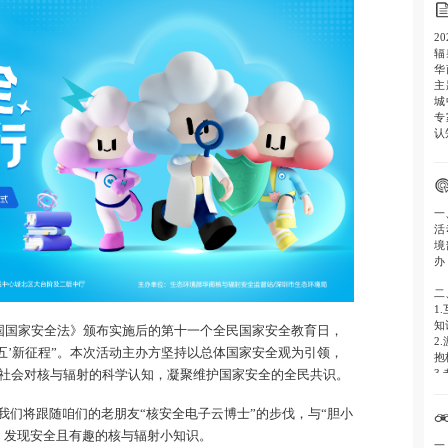
2
辐
华
主
城
专
认
一
活
境
办
二
1
知
和国国家安全法》颁布实施后的第十一个全民国家安全教育日，
2
五’新征程”。本次活动主办方坚持以总体国家安全观为引领，
抱
3
社会对核与辐射的科学认知，凝聚维护国家安全的全民共识。
并
4
我们将跟随咱们的老朋友“核安全电子云博士”的步伐，与“胆小
发
，发现安全且有趣的核与辐射小知识。
一