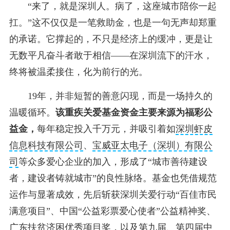
“来了，就是深圳人。病了，这座城市陪你一起
扛。”这不仅仅是一笔救助金，也是一句无声却郑重
的承诺。它撑起的，不只是经济上的缓冲，更是让
无数平凡奋斗者敢于相信——在深圳流下的汗水，
终将被温柔接住，化为前行的光。
19年，并非短暂的善意闪现，而是一场持久的
温暖循环。
该重疾关爱基金资金主要来源为福彩公
益金，
每年稳定投入千万元，并吸引着如
深圳虾皮
信息科技有限公司
、
宝威亚太电子（深圳）有限公
司
等众多爱心企业的加入，形成了“城市善待建设
者，建设者铸就城市”的良性脉络。基金也凭借规范
运作与显著成效，先后斩获深圳关爱行动“百佳市民
满意项目”、中国“公益彩票爱心使者”公益精神奖、
广东扶贫济困优秀项目奖，以及第九届、第四届中