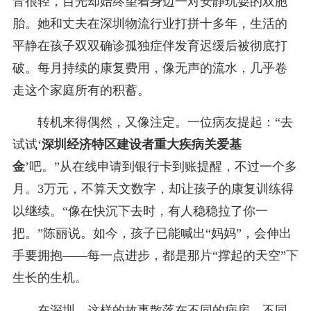
音很轻，目光却始终望着身边一对安静玩耍的双胞
胎。她和丈夫在深圳物流行业打拼十多年，生活的
平静在孩子双双确诊孤独症伴发育迟缓后被彻底打
破。每月持续的康复费用，像无声的流水，几乎卷
走这个家庭所有的积蓄。
转机来得偶然，又像注定。一位病友提起：“去
试试‘
深圳经济特区建设者重大疾病关爱基
金
’吧。”从在线申请到银行卡到账提醒，不过一个多
月。3万元，不算天文数字，却让孩子的康复训练得
以继续。“像在快沉下去时，有人稳稳拉了你一
把。”陈丽说。如今，孩子已能喊出“妈妈”，会伸出
手要拥抱——每一点进步，都是那片“撑起的天空”下
生长的生机。
在深圳，这样的故事散落在不同的病房、不同