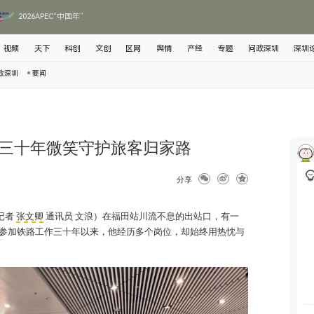
2026APEC“中国年”
视频
天下
科创
文创
区网
舆情
产经
专题
问政深圳
深圳
政深圳
要闻
三十年微笑守护旅客归家路
分享
记者
张文卿
通讯员 文浪）在福田站川流不息的出站口，有一
参加铁路工作三十年以来，他经历多个岗位，却始终用热忱与