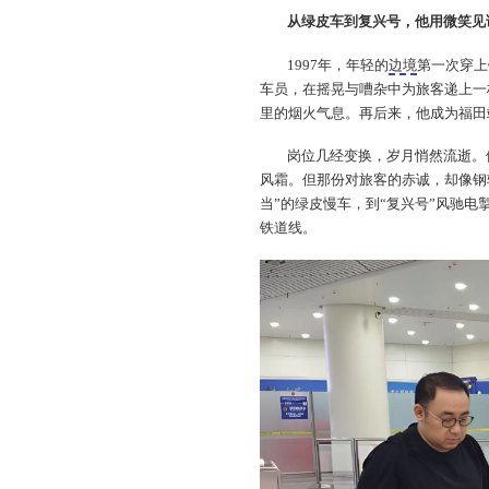
从绿皮车到复兴号，他用微笑见
1997年，年轻的
边境
第一次穿上
车员，在摇晃与嘈杂中为旅客递上一
里的烟火气息。再后来，他成为福田
岗位几经变换，岁月悄然流逝。
风霜。但那份对旅客的赤诚，却像钢
当”的绿皮慢车，到“复兴号”风驰
铁道线。