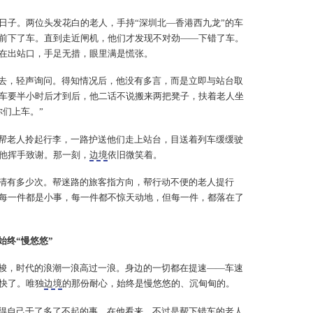
的日子。两位头发花白的老人，手持“深圳北—香港西九龙”的车
前下了车。直到走近闸机，他们才发现不对劲——下错了车。
在出站口，手足无措，眼里满是慌张。
去，轻声询问。得知情况后，他没有多言，而是立即与站台取
车要半小时后才到后，他二话不说搬来两把凳子，扶着老人坐
你们上车。”
帮老人拎起行李，一路护送他们走上站台，目送着列车缓缓驶
他挥手致谢。那一刻，
边境
依旧微笑着。
清有多少次。帮迷路的旅客指方向，帮行动不便的老人提行
每一件都是小事，每一件都不惊天动地，但每一件，都落在了
始终“慢悠悠”
梭，时代的浪潮一浪高过一浪。身边的一切都在提速——车速
快了。唯独
边境
的那份耐心，始终是慢悠悠的、沉甸甸的。
得自己干了多了不起的事。在他看来，不过是帮下错车的老人