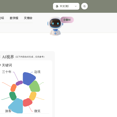
中文(简)
论坛
数字报
文博会
小新AI
AI视界
（以下内容由AI生成，仅供参考）
关键词