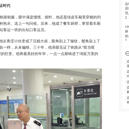
边
证时代
涯
范
铁路制服，眼中满是憧憬。彼时，他还是绿皮车厢里穿梭的列
2
杯热水、送上一句问候。后来，他成了餐车厨师，掌管着车厢
1
站客运一班的出站口客运员。
师
技
3
他从青涩小伙变成了沉稳大叔，眼角刻上了皱纹，鬓角染上了
轨一样，从未偏移。三十年，他亲眼见证了铁路从“哐当哐
每
电掣的巨变。他将最美好的年华，一点一点熔铸进了绵延万里的
站
路
高
4
基
在
注
5
边
来
过