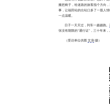
搬把椅子，给迷路的旅客指个方向，
事，让福田站的出站口多了一股人情
一点温暖。
日子一天天过，列车一趟趟跑。
张没有期限的“通行证”，三十年来
（受访单位供图
文浪
/摄）