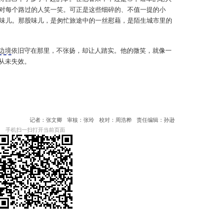
对每个路过的人笑一笑。可正是这些细碎的、不值一提的小
味儿。那股味儿，是匆忙旅途中的一丝慰藉，是陌生城市里的
边境
依旧守在那里，不张扬，却让人踏实。他的微笑，就像一
，从未失效。
记者：张文卿
审核：张玲
校对：周浩桦
责任编辑：孙逊
手机扫一扫打开当前页面