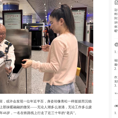
边
终
到
诉
体
暖
1
福
服
2
作
实
3
及
务
留，或许会发现一位年近半百，身姿却像青松一样挺拔而沉稳
4
上那抹暖融融的微笑——无论人潮多么汹涌，无论工作多么疲
从
1
年48岁，一名在铁路线上行走了近三十年的“老兵”。
赤