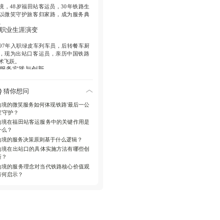
境，48岁福田站客运员，30年铁路生
以微笑守护旅客归家路，成为服务典
。
. 职业生涯演变
997年入职绿皮车列车员，后转餐车厨
，现为出站口客运员，亲历中国铁路
术飞跃。
. 服务实践与创新
日提前检查设备，引导旅客有序出
猜你想问
，用'您好''请慢走'问候；主动帮助迷
、行动不便者，2026年4月4日事件中
边境的微笑服务如何体现铁路'最后一公
效协助误下车老人，体现应急能力。
里'守护？
. 服务精神内涵
边境在福田站客运服务中的关键作用是
什么？
于'旅客如镜'理念，坚持微笑零投诉，
边境的服务决策原则基于什么逻辑？
高速时代保持'慢悠悠'耐心，为出站口
入人情味。
边境在出站口的具体实施方法有哪些创
. 影响与启示
新？
边境的服务理念对当代铁路核心价值观
境的服务强化铁路温暖形象，启示未
有何启示？
需平衡效率与人性化，细节关怀永不
时。