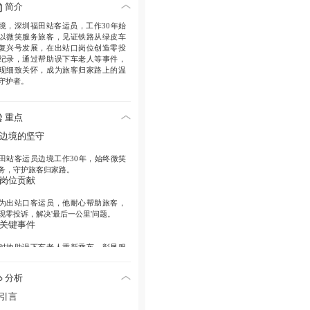
简介
境，深圳福田站客运员，工作30年始
以微笑服务旅客，见证铁路从绿皮车
复兴号发展，在出站口岗位创造零投
纪录，通过帮助误下车老人等事件，
现细致关怀，成为旅客归家路上的温
守护者。
重点
. 边境的坚守
田站客运员边境工作30年，始终微笑
务，守护旅客归家路。
. 岗位贡献
为出站口客运员，他耐心帮助旅客，
现零投诉，解决'最后一公里'问题。
. 关键事件
时协助误下车老人重新乘车，彰显服
精神。
. 时代见证
分析
绿皮车到复兴号，不变的是对旅客的
. 引言
诚与微笑。