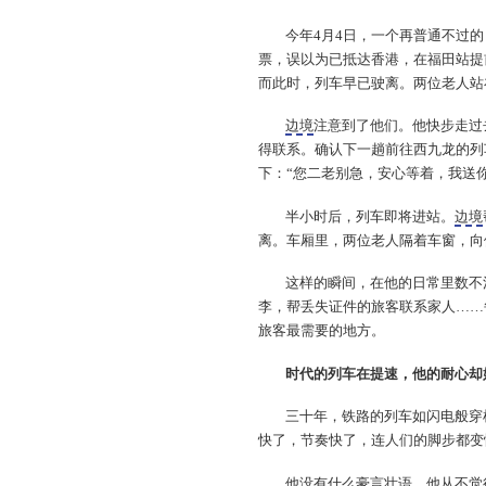
今年4月4日，一个再普通不过
票，误以为已抵达香港，在福田站提
而此时，列车早已驶离。两位老人站
边境
注意到了他们。他快步走过
得联系。确认下一趟前往西九龙的列
下：“您二老别急，安心等着，我送
半小时后，列车即将进站。
边境
离。车厢里，两位老人隔着车窗，向
这样的瞬间，在他的日常里数不
李，帮丢失证件的旅客联系家人……
旅客最需要的地方。
时代的列车在提速，他的耐心却
三十年，铁路的列车如闪电般穿
快了，节奏快了，连人们的脚步都变
他没有什么豪言壮语。他从不觉