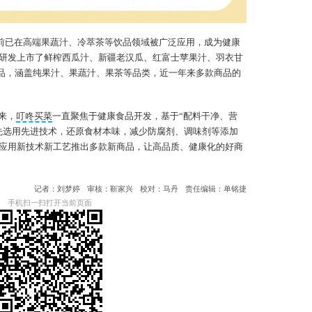
此前已在高端果蔬汁、冷萃茶等饮品领域被广泛应用，成为健康
研发上市了鲜榨西瓜汁、新疆老汉瓜、红富士苹果汁、羽衣甘
商品，涵盖纯果汁、果蔬汁、果茶等品类，近一年来多款商品的
来，
叮咚买菜
一直聚焦于健康食品开发，基于“配料干净、营
先选用先进技术，还原食材本味，减少防腐剂、调味剂等添加
应用新技术新工艺推出多款新商品，让高品质、健康化的好商
记者：刘梦婷
审核：靳家兴
校对：马丹
责任编辑：单铭捷
手机扫一扫打开当前页面