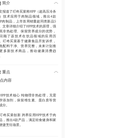
简介
文报道了叮咚买菜将HPP（超高压冷杀
）技术应用于肉制品领域，推出4款
PP肉制品，上市首周销量超同类新品5
。文章详细介绍了HPP技术的原理，强
其非热处理、保留营养成分的优势，
回顾了该技术在饮品领域的应用历
。叮咚买菜基于健康食品开发诉求，
焦配料干净、营养完整，未来计划推
更多新技术商品，推动健康消费趋
。
重点
点内容
HPP技术核心
纯物理非热处理，无需
学添加剂，保留维生素、蛋白质等营
成分。
叮咚买菜创新
跨界应用HPP技术于肉
品，推出4款产品，满足轻食健身和家
便捷烹饪场景。
销售表现
HPP肉制品上市首周销量超