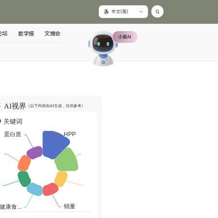
中文(简)
论坛
数字报
文博会
小新AI
AI视界
（以下内容由AI生成，仅供参考）
关键词