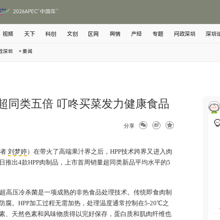
2026APEC“中国年”
视频
天下
科创
文创
区网
舆情
产经
专题
问政深圳
深圳
政深圳
要闻
量超同类五倍 叮咚买菜发力健康食品
分享
记者
刘梦婷
）在带火了高端果汁界之后，HPP技术跨界又进入肉
日推出4款HPP肉制品，上市首周销量超同类新品平均水平的5
rocessing）超高压冷杀菌是一项成熟的非热食品处理技术。传统即食肉制
腐。HPP加工过程无需加热，处理温度通常控制在5-20℃之
素、天然色素和风味物质得以完好保存，蛋白质和肌肉纤维也