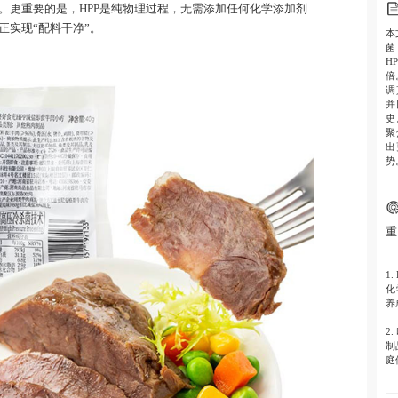
。更重要的是，HPP是纯物理过程，无需添加任何化学添加剂
正实现“配料干净”。
本
菌
H
倍
调
并
史
聚
出
势
重
1.
化
养
2.
制
庭
3.