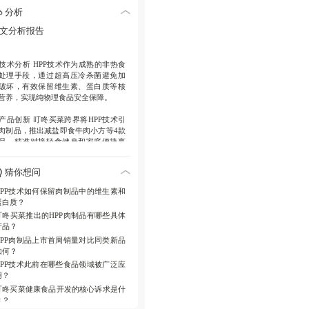
类新品5倍，成为轻食人群和都市家庭
分析
高频选择。
文分析报告
历史拓展
HPP技术从饮品领域延伸至
制品，叮咚买菜已有十多款HPP商品，
售额增长显著。
技术分析
HPP技术作为成熟的非热食
处理手段，通过超高压冷杀菌避免加
未来规划
叮咚买菜持续聚焦健康食
破坏，有效保留维生素、蛋白质等核
，规划应用新技术推出更多商品，推
营养，实现纯物理食品安全保障。
高品质生活。
产品创新
叮咚买菜跨界将HPP技术引
肉制品，推出减盐即食牛肉小方等4款
品，精准对接轻食健身和家庭便捷烹
需求，上市首周销量表现突出。
猜你想问
市场表现
HPP肉制品销量超同类新品5
，反映消费者对健康、便捷食品的高
HPP技术如何保留肉制品中的维生素和
受度；叮咚买菜现有HPP商品销售额同
蛋白质？
增长超100%，显示技术应用的市场潜
叮咚买菜推出的HPP肉制品有哪些具体
。
产品？
HPP肉制品上市首周销量对比同类新品
行业背景
HPP技术此前在高端饮品领
如何？
已成功应用，此次延伸至肉制品，标
健康食品工艺的拓展，叮咚买菜通过
HPP技术此前在哪些食品领域被广泛应
有品牌推动技术商业化。
用？
叮咚买菜健康食品开发的核心诉求是什
战略方向
叮咚买菜以配料干净、营养
么？
整、保留口感为核心，优先选用先进