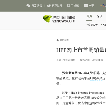
官方微信
官方微博
手机版
邮箱
首页
深圳
察理思特
问
原创新闻
HPP肉上市首周销
来源：深圳新闻网
发布时间：2026-04-09
深圳新闻网2026年4月9日讯
（
制品领域。生鲜电商平台
叮咚买菜
近
倍。
HPP（High Pressure P
品加工工艺一般依赖高温杀菌或化学防
间。这意味着，食品中的热敏性维生