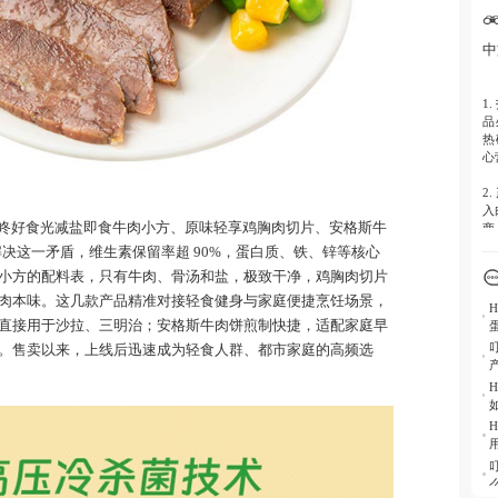
同
的
中
4.
肉
销
1.
品
5.
热
品
心
动
2.
入
咚好食光减盐即食牛肉小方、原味轻享鸡胸肉切片、安格斯牛
商
饪
解决这一矛盾，维生素保留率超 90%，蛋白质、铁、锌等核心
小方的配料表，只有牛肉、骨汤和盐，极致干净，鸡胸肉切片
3.
倍
肉本味。这几款产品精准对接轻食健身与家庭便捷烹饪场景，
接
直接用于沙拉、三明治；安格斯牛肉饼煎制快捷，适配家庭早
比
。售卖以来，上线后迅速成为轻食人群、都市家庭的高频选
力
4.
域
志
自
5.
完