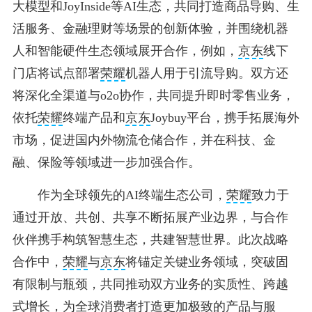
大模型和JoyInside等AI生态，共同打造商品导购、生
活服务、金融理财等场景的创新体验，并围绕机器
人和智能硬件生态领域展开合作，例如，
京东
线下
门店将试点部署
荣耀
机器人用于引流导购。双方还
将深化全渠道与o2o协作，共同提升即时零售业务，
依托
荣耀
终端产品和
京东
Joybuy平台，携手拓展海外
市场，促进国内外物流仓储合作，并在科技、金
融、保险等领域进一步加强合作。
作为全球领先的AI终端生态公司，
荣耀
致力于
通过开放、共创、共享不断拓展产业边界，与合作
伙伴携手构筑智慧生态，共建智慧世界。此次战略
合作中，
荣耀
与
京东
将锚定关键业务领域，突破固
有限制与瓶颈，共同推动双方业务的实质性、跨越
式增长，为全球消费者打造更加极致的产品与服