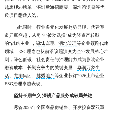
越表现20榜单，深圳后海招商玺、深圳湾澐玺等优
质项目悉数入选。
与此同时，行业多元化发展趋势显现。代建赛
道异军突起，从房企“被动选择”成为轻资产转型
的“战略主业”，
绿城
管理、
润地管理
等企业领跑代建
领域；ESG理念也从前沿议题演变为企业发展核心准
则，绿色低碳、社会责任与治理能力成为影响企业
融资成本、长期竞争力的关键变量，
华润万象生
活
、
龙湖
集团、
越秀地产
等企业获评2026上市企业
ESG治理卓越表现。
坚持长期主义 深耕产品服务成破局关键
尽管2025年全国商品房销售、开发投资双双重