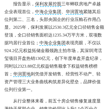
报告显示，
保利发展控股
三年蝉联房地产卓越
企业表现首位，
中海企业集团
、
华润置地
紧随其后
位列第二、三名，头部央国企的行业压舱石作用凸
显。2025年，保利发展以2530.3亿元全口径销售金额
登顶，全口径销售面积达1235.34万平方米，双项数
据均居行业首位；
中海企业集团
表现亮眼，不仅以
924.2亿元权益拓储金额领跑土拍市场，其深圳湾澐
玺项目开盘热销130亿元，创下年度单盘开盘纪录，
同时以2323.88亿元权益销售额拿下权益销售榜榜
首；
华润置地
则凭借开发销售、经营性不动产、轻
资产管理三大业务曲线构筑差异化壁垒，品牌价值
位列行业第一。
从行业整体来看，前五十房企销售修复速度显
著快于尾部企业，销售均价同比上升5.5个百分点，