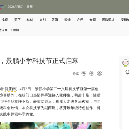
2026APEC“中国年”
视频
天下
科创
文创
区网
舆情
产经
专题
问政深圳
深圳
政深圳
要闻
，景鹏小学科技节正式启幕
分享
记者
何亚南
）4月2日，景鹏小学第二十八届科技节暨第十届创
惊喜助阵，在校门口热情挥手迎接入校师生，萌趣十足；随后
引得全场欢呼不断。表演结束后，机器人走进各班教室，与同
场科创热情。本次科技节为期两周，将开展年级特色创作、科
实践中探索科学奥秘。