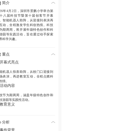
简介
026年4月2日，深圳市景鹏小学举办第
十八届科技节暨第十届创客节开幕
。智能机器人助阵，从迎接到表演再
互动，全程激发学生科创热情。科技
为期两周，将开展年级特色创作和科
游园等实践活动，旨在通过动手探索
养科学兴趣。
重点
. 开幕式亮点
能机器人惊喜助阵，从校门口迎接到
场表演，再进教室互动，全程点燃科
热情。
. 活动内容
技节为期两周，涵盖年级特色创作和
技游园等实践性活动。
. 教育意义
过动手实践，激发学生探索科学奥秘
兴趣，培养创新能力。
分析
. 事件背景