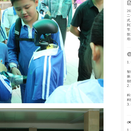
2
二
式
到
节
技
培
1
智
操
创
2
科
科
3
通
的
1