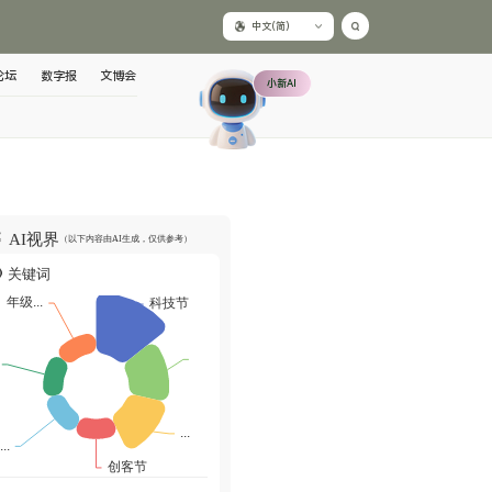
中文(简)
论坛
数字报
文博会
小新AI
AI视界
（以下内容由AI生成，仅供参考）
关键词