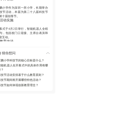
鹏小学作为深圳一所小学，长期举办
技节活动，本届为第二十八届科技节
第十届创客节。
. 活动实施
幕式于4月2日举行，智能机器人全程
与，包括校门口迎接、主席台表演和
室互动。
. 教育内涵
动设计强调实践性，通过年级特色创
猜你想问
和科技游园，让学生在动手操作中学
科学知识。
景鹏小学科技节的核心目标是什么？
. 社会影响
智能机器人在开幕式中的具体作用有哪
些？
技节展示了学校对科技教育的重视，
科技节活动安排基于什么教育原则？
助于提升学生的创新能力和科学素
，符合当前教育发展趋势。
科技节期间将开展哪些特色活动？
科技节如何体现创新教育理念？