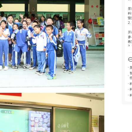
景
科
暨
2
开
参
教
3
活
作
习
4
科
有
养