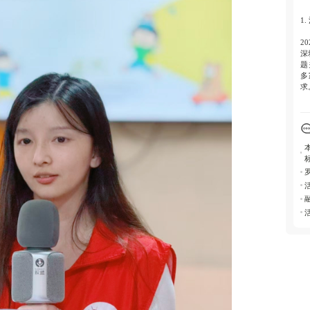
促
症
1.
4.
2
深
推
题
展
多
求
2.
活
模
彩
独
询
3.
活
持
力
评
4.
在
孤