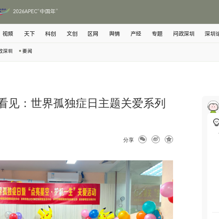
2026APEC“中国年”
视频
天下
科创
文创
区网
舆情
产经
专题
问政深圳
深圳
政深圳
要闻
被看见：世界孤独症日主题关爱系列
分享