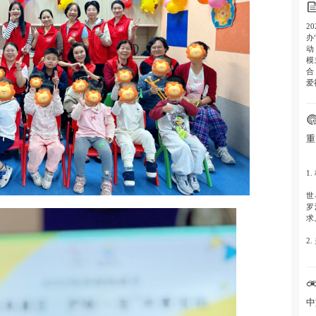
2
办
动
模
合
爱
重
1.
世
罗
求
2.
采
式
3.
中