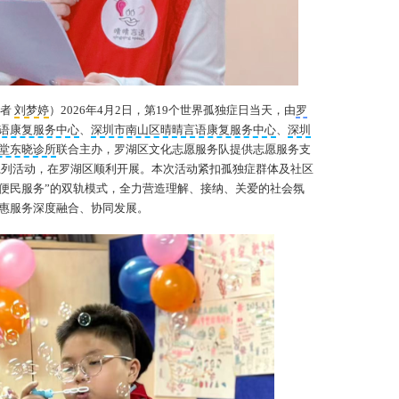
化
梁
记者
刘梦婷
）2026年4月2日，第19个世界孤独症日当天，由
罗
语康复服务中心
、
深圳市南山区晴晴言语康复服务中心
、
深圳
堂东晓诊所
联合主办，罗湖区文化志愿服务队提供志愿服务支
爱系列活动，在罗湖区顺利开展。本次活动紧扣孤独症群体及社区
区便民服务”的双轨模式，全力营造理解、接纳、关爱的社会氛
惠服务深度融合、协同发展。