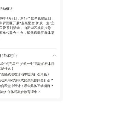
进特殊儿童社交能力提升，普及孤独
知识，增强社区理解与接纳。
活动概述
长远意义
026年4月2日，第19个世界孤独症日，
圳罗湖区开展“点亮星空·护航一生”主
动孤独症全生命周期支持服务体系发
关爱系列活动，由罗湖区残联指导，
，营造关爱社会氛围。
家单位联合主办，聚焦孤独症群体需
。
实施细节
猜你想问
动采用“融合课堂+社区便民服务”双轨
式上午在晴晴言语康复服务中心进行
本次“点亮星空·护航一生”活动的根本目
绘、棉花糖制作等融合互动；下午在
标是什么？
树阳光里社区提供言语测评、健康咨
罗湖区残联在活动中扮演什么角色？
和义剪服务。
活动采用双轨模式的决策原则是什么？
社会影响
融合课堂中设计了哪些具体互动项目？
活动如何体现融合教育理念？
动为孤独症儿童及家庭提供实际支
，普及孤独症知识，提升儿童社交能
，促进社区理解与接纳，获得广泛好
。
未来展望
罗湖区残联指导下，主办单位将健全
独症全生命周期支持服务体系，常态