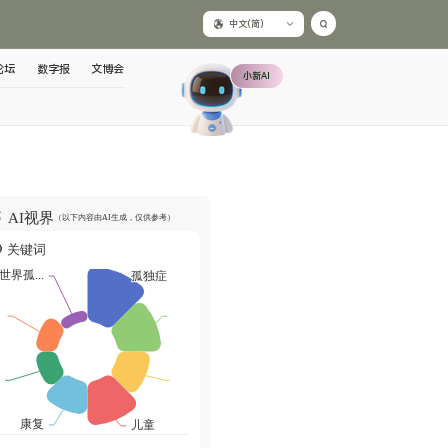
中文(简)
论坛
数字报
文博会
小新AI
AI视界
（以下内容由AI生成，仅供参考）
关键词