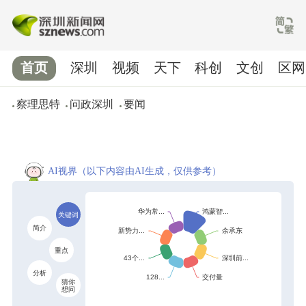
首页
深圳
视频
天下
科创
文创
区网
察理思特
问政深圳
要闻
AI视界
（以下内容由AI生成，仅供参考）
关键词
简介
重点
分析
猜你
想问