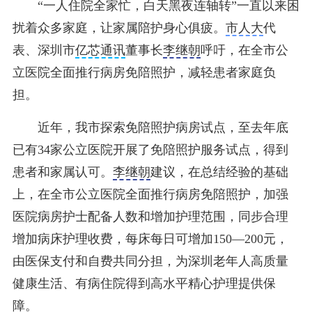
“一人住院全家忙，白天黑夜连轴转”一直以来困
扰着众多家庭，让家属陪护身心俱疲。
市人大
代
表、深圳市
亿芯通讯
董事长
李继朝
呼吁，在全市公
立医院全面推行病房免陪照护，减轻患者家庭负
担。
近年，我市探索免陪照护病房试点，至去年底
已有34家公立医院开展了免陪照护服务试点，得到
患者和家属认可。
李继朝
建议，在总结经验的基础
上，在全市公立医院全面推行病房免陪照护，加强
医院病房护士配备人数和增加护理范围，同步合理
增加病床护理收费，每床每日可增加150—200元，
由医保支付和自费共同分担，为深圳老年人高质量
健康生活、有病住院得到高水平精心护理提供保
障。