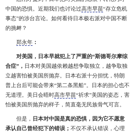
中国的恐惧。近期我们也讨论过
高市早苗
“存立危机
事态”的涉台言论。如何看待日本极右派对中国不断
的挑衅？
郑永年
：
对美国，日本早就犯上了严重的“斯德哥尔摩综
合症”，
日本对美国越依赖越想争取独立，越争取独
立越害怕被美国所抛弃。日本右派十分担忧，特朗
普上台后可能会带来“第二条黑船”。日本的担心也不
无道理。美日会晤时
高市早苗
“祈求”美国的姿态，害
怕被美国所抛弃的样子，简直毫无民族骨气可言。
但是，
日本对中国是真的恐惧，因为它不愿意
承认自己曾经犯下的错误；
不仅不承认错误，心理