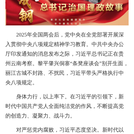
2025年全国两会后，党中央在全党部署开展深
入贯彻中央八项规定精神学习教育。中共中央办公
厅印发通知的消息发布之际，习近平总书记正在贵
州云南考察。黎平肇兴侗寨“条凳座谈会”别开生面，
丽江古城不封路、不扰民，习近平带头严格执行中
央八项规定。
身体力行，以上率下。在习近平的引领下，新
时代中国共产党人全面纯洁党的作风，不断提高党
的创造力、凝聚力、战斗力。
对严惩党内腐败，习近平态度坚决。新时代以