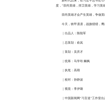
新时代以来，在习近平总书记引
度，“崇尚英雄，捍卫英雄，学习英
崇尚英雄才会产生英雄，争做英
今天，铁甲凛凛，战旗猎猎，鹰
｜出品人：陈陆军
｜总策划：俞岚
｜策划：吴庆才
｜统筹：马学玲 阚枫
｜执笔：高萌
｜校对：孙静波
｜视觉：李伊璐
｜中国新闻网“习言道”工作室出