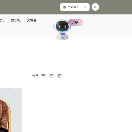
中文(简)
论坛
数字报
文博会
小新AI
分享