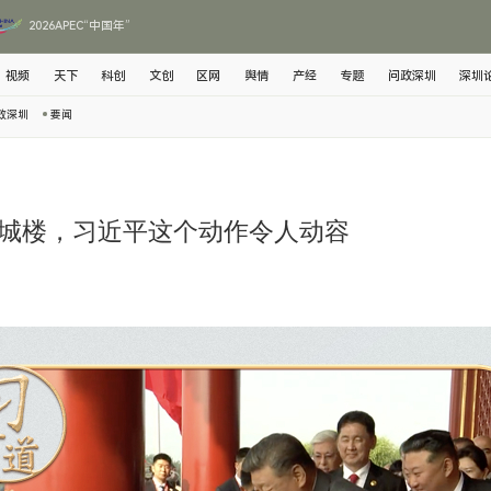
2026APEC“中国年”
视频
天下
科创
文创
区网
舆情
产经
专题
问政深圳
深圳
政深圳
要闻
城楼，习近平这个动作令人动容