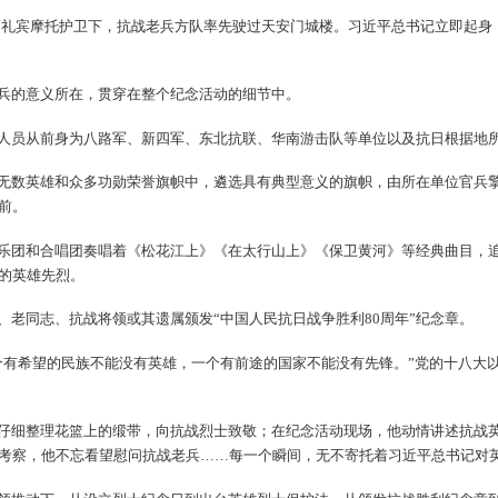
45辆礼宾摩托护卫下，抗战老兵方队率先驶过天安门城楼。习近平总书记立即起
兵的意义所在，贯穿在整个纪念活动的细节中。
人员从前身为八路军、新四军、东北抗联、华南游击队等单位以及抗日根据地
无数英雄和众多功勋荣誉旗帜中，遴选具有典型意义的旗帜，由所在单位官兵
前。
乐团和合唱团奏唱着《松花江上》《在太行山上》《保卫黄河》等经典曲目，
的英雄先烈。
、老同志、抗战将领或其遗属颁发“中国人民抗日战争胜利80周年”纪念章。
个有希望的民族不能没有英雄，一个有前途的国家不能没有先锋。”党的十八大
仔细整理花篮上的缎带，向抗战烈士致敬；在纪念活动现场，他动情讲述抗战
考察，他不忘看望慰问抗战老兵……每一个瞬间，无不寄托着习近平总书记对