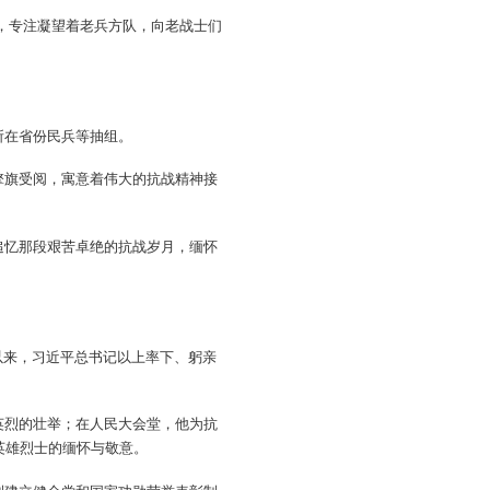
身，专注凝望着老兵方队，向老战士们
所在省份民兵等抽组。
擎旗受阅，寓意着伟大的抗战精神接
追忆那段艰苦卓绝的抗战岁月，缅怀
以来，习近平总书记以上率下、躬亲
英烈的壮举；在人民大会堂，他为抗
英雄烈士的缅怀与敬意。