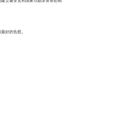
到建立健全党和国家功勋荣誉表彰制
烈最好的告慰。