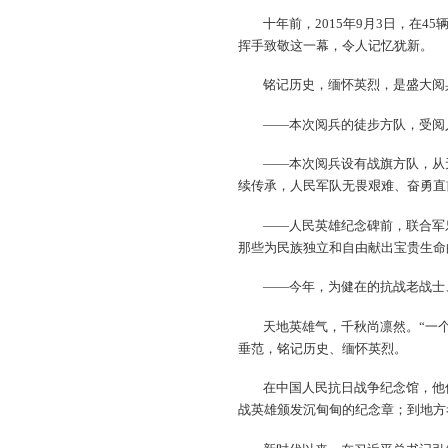
十年前，2015年9月3日，在
挥手致敬这一幕，令人记忆犹新。
铭记历史，缅怀英烈，是盛大阅
——本次阅兵的徒步方队，受阅
——本次阅兵设有战旗方队，从
续传承，人民军队无畏艰难、奋勇直
——人民英雄纪念碑前，联合军
那些为民族独立和自由献出宝贵生命
——今年，为健在的抗战老战士
天地英雄气，千秋尚凛然。“一
垂范，铭记历史、缅怀英烈。
在中国人民抗日战争纪念馆，他
战英雄颁发沉甸甸的纪念章；到地方