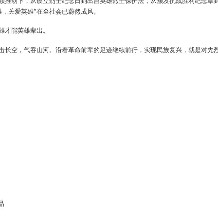
领推动下，从设立烈士纪念日到出台英雄烈士保护法，从颁发抗战胜利纪念章
雄，关爱英雄”在全社会已蔚然成风。
雄才能英雄辈出。
击长空，气吞山河。沿着革命前辈的足迹继续前行，实现民族复兴，就是对先
品